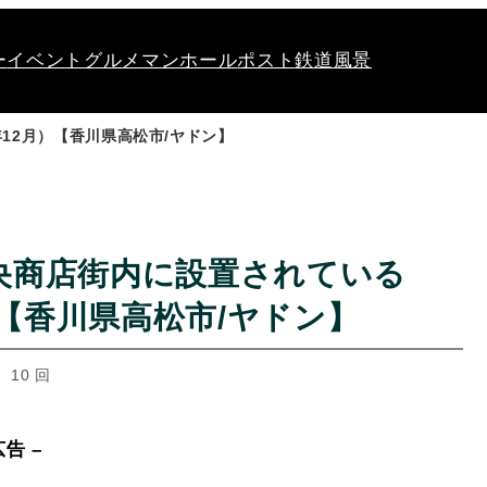
ー
イベント
グルメ
マンホール
ポスト
鉄道
風景
12月）【香川県高松市/ヤドン】
央商店街内に設置されている
）【香川県高松市/ヤドン】
 10 回
広告 –