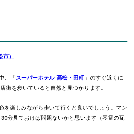
いちピンと来ませんが）。
林公園内「偃月橋」（2011年11月）【香川県高
ィリエイト広告が含まれている場合がございます。この写真に
以上も前の話にはなるのですが、かつて香川県高松市に足を運ん
勝「栗林公園」（りつりん-こうえん）まで行ってきまして
ごいちえ写真部