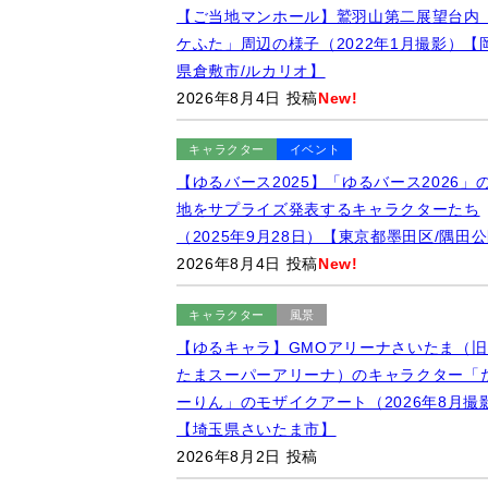
ステップ）の「鉄道のまち大宮」アート（20
年11月撮影）【埼玉県さいたま市】
2026年8月9日 投稿
New!
鉄道
風景
【鉄道】与島パーキングエリア：瀬戸大橋
行中の「快速マリンライナー」号（2022年
撮影）【香川県坂出市】
2026年8月4日 投稿
New!
キャラクター
マンホール
【ご当地マンホール】鷲羽山第二展望台内
ケふた」周辺の様子（2022年1月撮影）【
県倉敷市/ルカリオ】
2026年8月4日 投稿
New!
キャラクター
イベント
【ゆるバース2025】「ゆるバース2026」