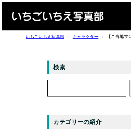
内
容
を
ス
いちごいちえ写真部
›
キャラクター
›
【ご当地マン
キ
ッ
プ
検索
検
索
カテゴリーの紹介