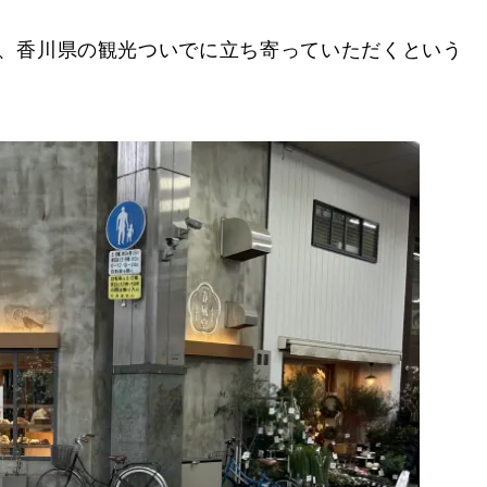
松市）
中、「
スーパーホテル 高松・田町
」のすぐ近くに
商店街を歩いていると自然と見つかります。
色を楽しみながら歩いて行くと良いでしょう。マン
～30分見ておけば問題ないかと思います（琴電の瓦
、香川県の観光ついでに立ち寄っていただくという