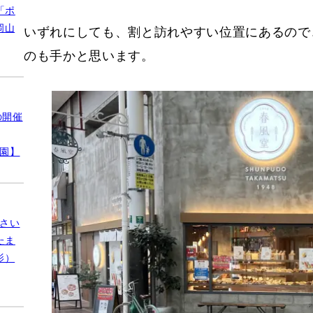
24
ポケモンマンホール『ポケふた』（香川県/高
このマンホールは高松中央商店街のアーケードの
を走
位置しております。JR高松駅の方から南の方へ
12月
ただし、商店街自体が長いので、色々なお店や景
ホールを見るだけならば、JR高松駅から片道20
町駅からであれば5分程度で到着できます）。
「ポ
岡山
いずれにしても、割と訪れやすい位置にあるので
のも手かと思います。
の開催