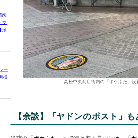
公園】
さい
たま
影）
倍肉
・マ
【ポ