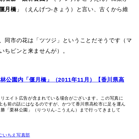
つけたマンホールの1つでございます。花や草木、水辺
ろいでいる様子が描かれています。
別名勝「栗林公園」
（りつりん-こうえん）に架か
偃月橋
」（えんげつ-きょう）と言い、古くから維
、同市の花は「ツツジ」ということだそうです（マ