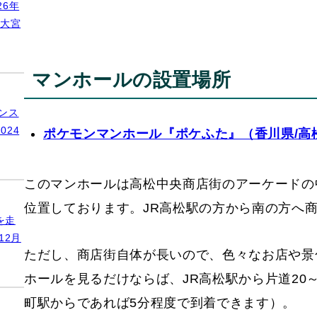
ンホール絵柄に反映されているかどうかは、いま
ンバ
【特別名勝】栗
）
松市】
この記事にはアフ
ついて もう10年
だ際に、国の特別名
[…]
市新
6年
いち
立大宮
マンホールの設置場所
ンス