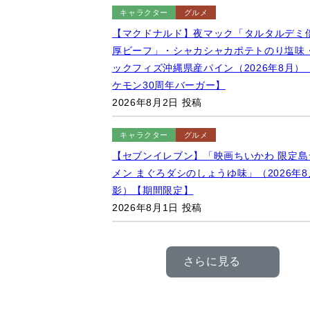
地をサプライズ発表するキャラクターたち
（2025年9月28日）【東京都墨田区/隅田
2026年8月4日 投稿
New!
キャラクター
風景
【ゆるキャラ】GMOアリーナさいたま（旧
たまスーパーアリーナ）のキャラクター「
ーりん」のモザイクアート（2026年8月撮
【埼玉県さいたま市】
2026年8月2日 投稿
キャラクター
グルメ
【マクドナルド】夜マック「タルタルデミ
厚ビーフ」・シャカシャカポテトのり塩味
ックフィズ沖縄県産パイン（2026年8月）
ケモン30周年バーガー】
2026年8月2日 投稿