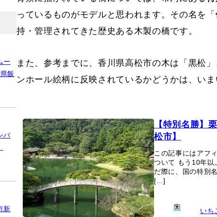
当ブログの他の「ポケふた」記事
この写真について
2022年12月、香川県巡りをしているときに見
などに囲まれながら、ポケモン「ヤドン」がくつ
背景に描かれている橋については、市内にある
特
っているものがモデルと思われます。その名を「
持・管理されてきた歴史ある木製の橋です。
ムー
玉県飯
また、参考までに、香川県高松市の木は「黒松」