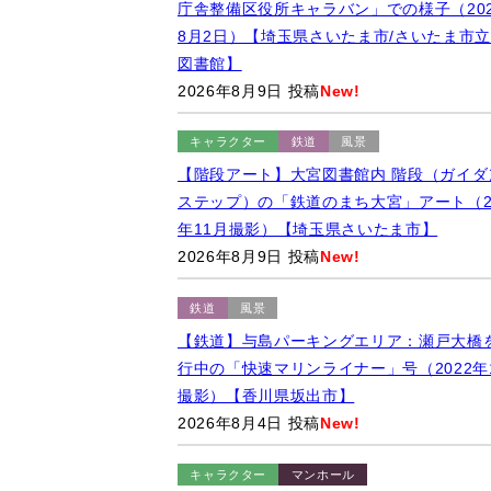
能市】
2026年8月9日 投稿
New!
グルメ
【松屋】ありそうでなかった和風煮込みハ
ーグ「みぞれ煮ハンバーグ」（2024年1月
【店舗限定】
2026年8月9日 投稿
New!
キャラクター
イベント
【ゆるキャラ】つなが竜ヌゥ：「さいたま
庁舎整備区役所キャラバン」での様子（202
8月2日）【埼玉県さいたま市/さいたま市
図書館】
2026年8月9日 投稿
New!
キャラクター
鉄道
風景
【階段アート】大宮図書館内 階段（ガイダ