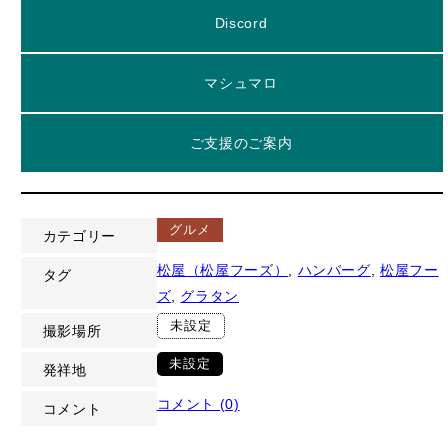
Discord
マシュマロ
ご支援のご案内
グルメ
カテゴリー
松屋（松屋フーズ）
, 
ハンバーグ
, 
松屋フー
タグ
ズ
, 
グラタン
未設定
撮影場所
未設定
発祥地
コメント (0)
コメント