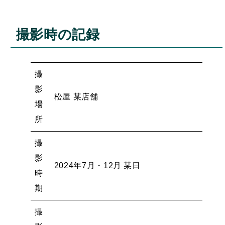
撮影時の記録
撮
影
松屋 某店舗
場
所
撮
影
2024年7月・12月 某日
時
期
撮