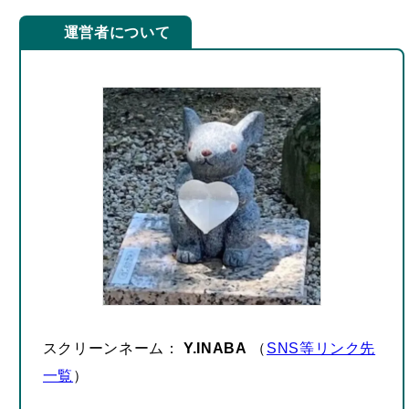
運営者について
スクリーンネーム：
Y.INABA
（
SNS等リンク先
一覧
）