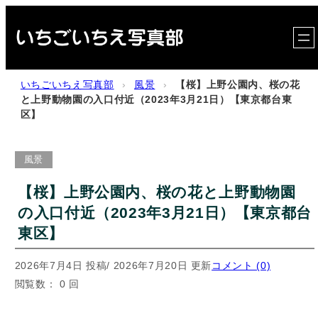
内
容
を
ス
いちごいちえ写真部
›
風景
›
【桜】上野公園内、桜の花
キ
と上野動物園の入口付近（2023年3月21日）【東京都台東
区】
ッ
プ
風景
【桜】上野公園内、桜の花と上野動物園
の入口付近（2023年3月21日）【東京都台
東区】
2026年7月4日 投稿
/ 2026年7月20日 更新
コメント (0)
閲覧数： 0 回