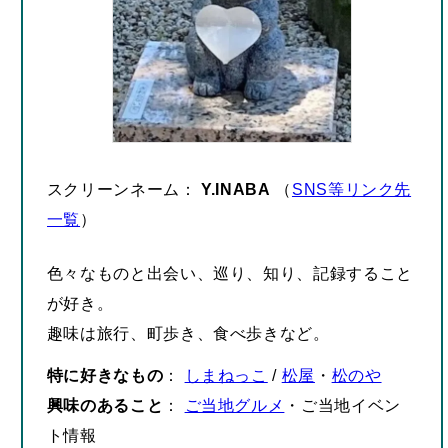
スクリーンネーム：
Y.INABA
（
SNS等リンク先
一覧
）
色々なものと出会い、巡り、知り、記録すること
が好き。
趣味は旅行、町歩き、食べ歩きなど。
特に好きなもの
：
しまねっこ
/
松屋
・
松のや
興味のあること
：
ご当地グルメ
・ご当地イベン
ト情報