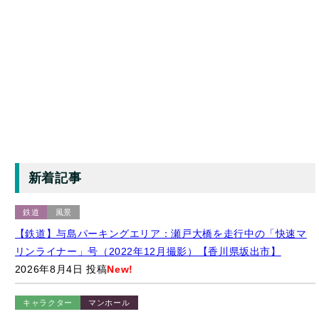
新着記事
鉄道
風景
【鉄道】与島パーキングエリア：瀬戸大橋を走行中の「快速マ
リンライナー」号（2022年12月撮影）【香川県坂出市】
2026年8月4日 投稿
New!
キャラクター
マンホール