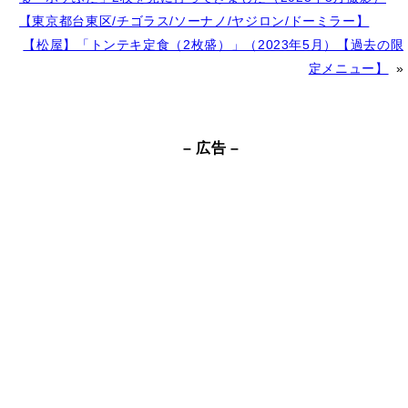
t
【東京都台東区/チゴラス/ソーナノ/ヤジロン/ドーミラー】
e
【松屋】「トンテキ定食（2枚盛）」（2023年5月）【過去の限
r
定メニュー】
»
n
a
t
– 広告 –
i
v
e
: