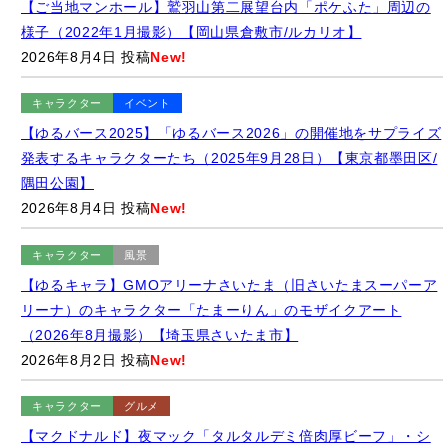
【ご当地マンホール】鷲羽山第二展望台内「ポケふた」周辺の
様子（2022年1月撮影）【岡山県倉敷市/ルカリオ】
2026年8月4日 投稿
New!
キャラクター
イベント
【ゆるバース2025】「ゆるバース2026」の開催地をサプライズ
発表するキャラクターたち（2025年9月28日）【東京都墨田区/
隅田公園】
2026年8月4日 投稿
New!
キャラクター
風景
【ゆるキャラ】GMOアリーナさいたま（旧さいたまスーパーア
リーナ）のキャラクター「たまーりん」のモザイクアート
（2026年8月撮影）【埼玉県さいたま市】
2026年8月2日 投稿
New!
キャラクター
グルメ
【マクドナルド】夜マック「タルタルデミ倍肉厚ビーフ」・シ