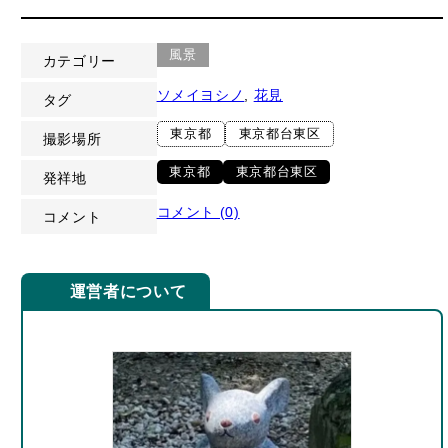
風景
カテゴリー
ソメイヨシノ
, 
花見
タグ
東京都
東京都台東区
撮影場所
東京都
東京都台東区
発祥地
コメント (0)
コメント
運営者について