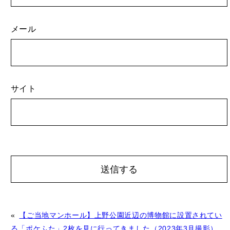
メール
サイト
A
«
【ご当地マンホール】上野公園近辺の博物館に設置されてい
l
る「ポケふた」2枚を見に行ってきました（2023年3月撮影）