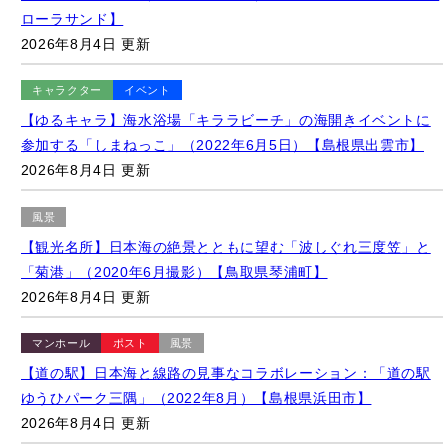
キャラクター
イベント
【ゆるキャラ】海水浴場「キララビーチ」の海開きイベントに
参加する「しまねっこ」（2022年6月5日）【島根県出雲市】
2026年8月4日 更新
風景
【観光名所】日本海の絶景とともに望む「波しぐれ三度笠」と
「菊港」（2020年6月撮影）【鳥取県琴浦町】
2026年8月4日 更新
マンホール
ポスト
風景
【道の駅】日本海と線路の見事なコラボレーション：「道の駅
ゆうひパーク三隅」（2022年8月）【島根県浜田市】
2026年8月4日 更新
キャラクター
マンホール
【ご当地マンホール】鷲羽山第二展望台内「ポケふた」周辺の
様子（2022年1月撮影）【岡山県倉敷市/ルカリオ】