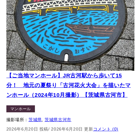
【ご当地マンホール】JR古河駅から歩いて15
分！ 地元の夏祭り「古河花火大会」を描いたマ
ンホール（2024年10月撮影）【茨城県古河市】
マンホール
撮影場所：
茨城県
, 
茨城県古河市
2026年6月20日 投稿
/ 2026年6月20日 更新
コメント (0)
– 広告 –