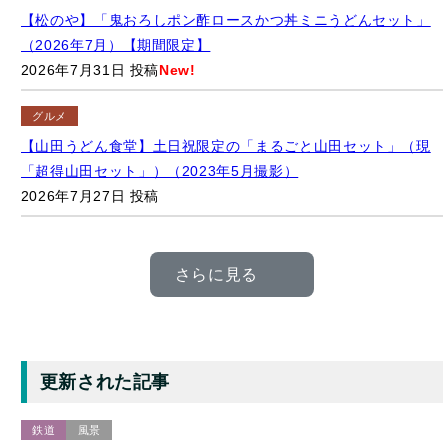
グルメ
【山田うどん食堂】土日祝限定の「まるごと山田セット」（現
「超得山田セット」）（2023年5月撮影）
2026年7月27日 投稿
さらに見る
更新された記事
鉄道
風景
【鉄道】与島パーキングエリア：瀬戸大橋を走行中の「快速マ
リンライナー」号（2022年12月撮影）【香川県坂出市】
2026年8月4日 更新