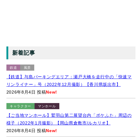
新着記事
鉄道
風景
【鉄道】与島パーキングエリア：瀬戸大橋を走行中の「快速マ
リンライナー」号（2022年12月撮影）【香川県坂出市】
2026年8月4日 投稿
New!
キャラクター
マンホール
【ご当地マンホール】鷲羽山第二展望台内「ポケふた」周辺の
様子（2022年1月撮影）【岡山県倉敷市/ルカリオ】
2026年8月4日 投稿
New!
キャラクター
イベント
【ゆるバース2025】「ゆるバース2026」の開催地をサプライズ
発表するキャラクターたち（2025年9月28日）【東京都墨田区/