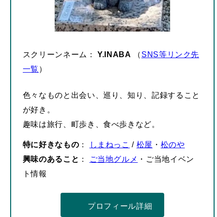
スクリーンネーム：
Y.INABA
（
SNS等リンク先
一覧
）
色々なものと出会い、巡り、知り、記録すること
が好き。
趣味は旅行、町歩き、食べ歩きなど。
特に好きなもの
：
しまねっこ
/
松屋
・
松のや
興味のあること
：
ご当地グルメ
・ご当地イベン
ト情報
プロフィール詳細
– 広告 –