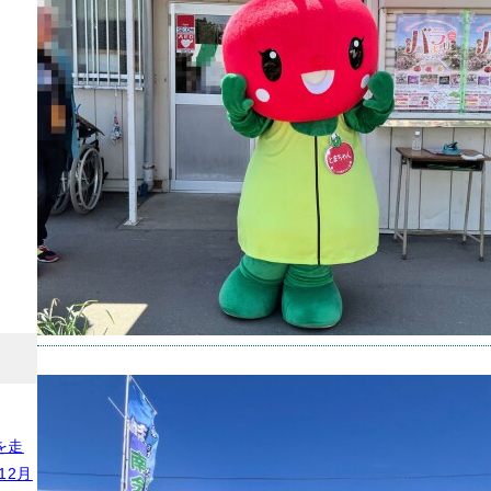
伊奈町
キャラ
撮影場
2026年
【ゆる
ラクタ
を走
伊奈町
12月