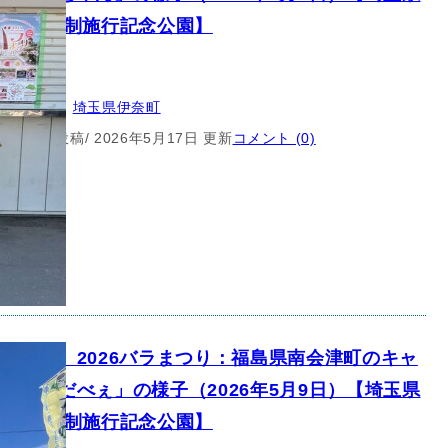
/伊奈町制施行記念公園】
クター
所：
埼玉県
, 
埼玉県伊奈町
5月12日 投稿
/ 2026年5月17日 更新
コメント (0)
キャラ】2026バラまつり：福島県南会津町のキャ
ー「んだべぇ」の様子（2026年5月9日）【埼玉県
/伊奈町制施行記念公園】