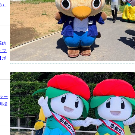
撮影場
影）
2026年
倍肉
・マ
【ポ
【ゆる
クタ
（20
ラー
月撮
園】
キャラ
撮影場