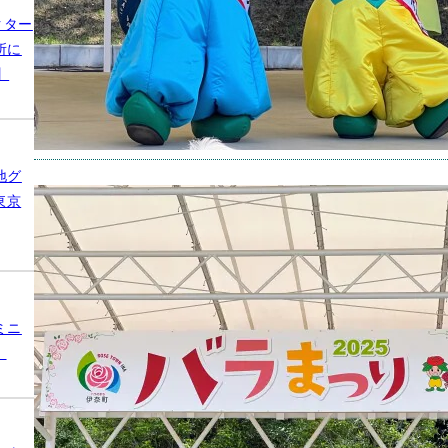
2025年
クター
所に
】
地グ
【イベ
東京
11日
キャラ
撮影場
ミニ
2025年
】