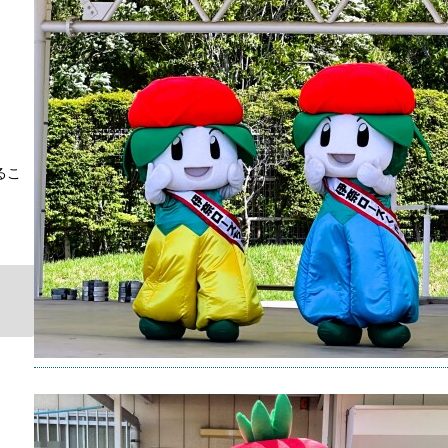
【ゆる
クタ
（20
園】
キャラ
るこ
撮影場
2026年
【ゆる
クター