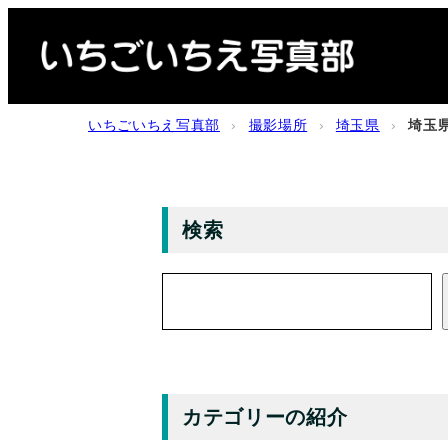
内
容
を
ス
いちごいちえ写真部
›
撮影場所
›
埼玉県
›
埼玉
キ
ッ
プ
検索
検
索
カテゴリーの紹介