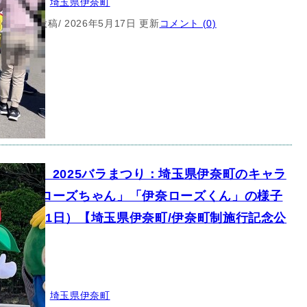
所：
埼玉県
, 
埼玉県伊奈町
5月12日 投稿
/ 2026年5月17日 更新
コメント (0)
キャラ】2025バラまつり：埼玉県伊奈町のキャラ
ー「伊奈ローズちゃん」「伊奈ローズくん」の様子
25年5月11日）【埼玉県伊奈町/伊奈町制施行記念公
クター
所：
埼玉県
, 
埼玉県伊奈町