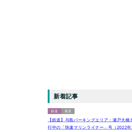
新着記事
鉄道
風景
【鉄道】与島パーキングエリア：瀬戸大橋
行中の「快速マリンライナー」号（2022年