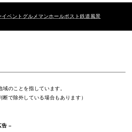
ー
イベント
グルメ
マンホール
ポスト
鉄道
風景
地域のことを指しています。
判断で除外している場合もあります）
広告 –