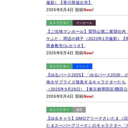
撮影）【香川県坂出市】
2026年8月4日 投稿
New!
キャラクター
マンホール
【ご当地マンホール】鷲羽山第二展望台内
ケふた」周辺の様子（2022年1月撮影）【
県倉敷市/ルカリオ】
2026年8月4日 投稿
New!
キャラクター
イベント
【ゆるバース2025】「ゆるバース2026」
地をサプライズ発表するキャラクターたち
（2025年9月28日）【東京都墨田区/隅田
2026年8月4日 投稿
New!
キャラクター
風景
【ゆるキャラ】GMOアリーナさいたま（旧
たまスーパーアリーナ）のキャラクター「