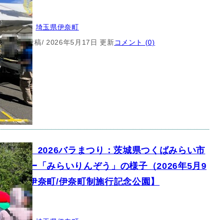
クター
所：
埼玉県
, 
埼玉県伊奈町
5月12日 投稿
/ 2026年5月17日 更新
コメント (0)
キャラ】2026バラまつり：茨城県つくばみらい市
ラクター「みらいりんぞう」の様子（2026年5月9
【埼玉県伊奈町/伊奈町制施行記念公園】
クター