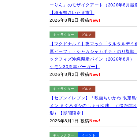
ーりん」のモザイクアート（2026年8月撮
【埼玉県さいたま市】
2026年8月2日 投稿
New!
キャラクター
グルメ
【マクドナルド】夜マック「タルタルデミ
厚ビーフ」・シャカシャカポテトのり塩味
ックフィズ沖縄県産パイン（2026年8月）
ケモン30周年バーガー】
2026年8月2日 投稿
New!
キャラクター
グルメ
【セブンイレブン】「映画ちいかわ 限定島
メン まぐろダシのしょうゆ味」（2026年8
影）【期間限定】
2026年8月1日 投稿
New!
キャラクター
イベント