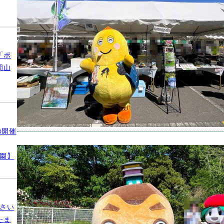
キャラ
撮影場
2026年
「ポ
岡山
の開催
【ゆる
公園】
のキャ
日）
さい
キャラ
たま