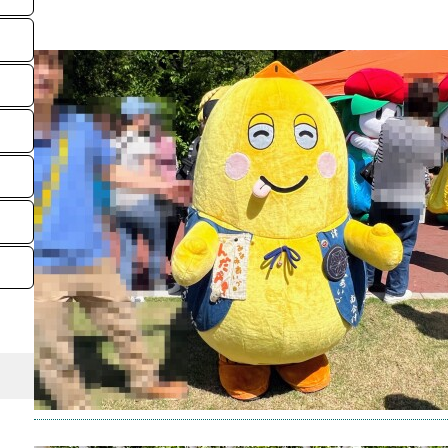
【ゆる
ラクタ
県伊奈
キャラ
撮影場
2026年