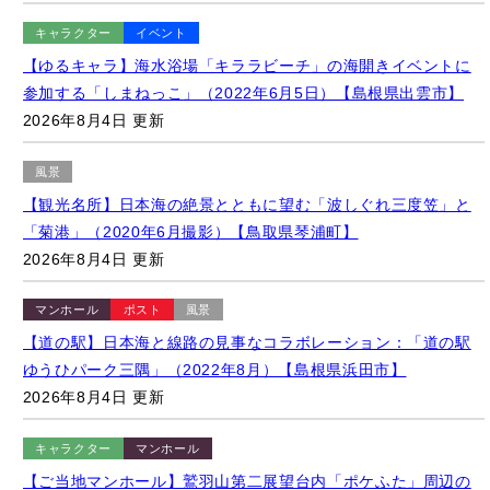
【ゆるキャラ】海水浴場「キララビーチ」の海開きイベントに
参加する「しまねっこ」（2022年6月5日）【島根県出雲市】
2026年8月4日 更新
風景
【観光名所】日本海の絶景とともに望む「波しぐれ三度笠」と
「菊港」（2020年6月撮影）【鳥取県琴浦町】
2026年8月4日 更新
マンホール
ポスト
風景
【道の駅】日本海と線路の見事なコラボレーション：「道の駅
ゆうひパーク三隅」（2022年8月）【島根県浜田市】
2026年8月4日 更新
キャラクター
マンホール
【ご当地マンホール】鷲羽山第二展望台内「ポケふた」周辺の
様子（2022年1月撮影）【岡山県倉敷市/ルカリオ】
2026年8月4日 更新