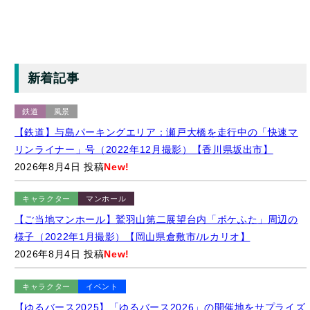
新着記事
鉄道
風景
【鉄道】与島パーキングエリア：瀬戸大橋を走行中の「快速マ
リンライナー」号（2022年12月撮影）【香川県坂出市】
2026年8月4日 投稿
New!
キャラクター
マンホール
【ご当地マンホール】鷲羽山第二展望台内「ポケふた」周辺の
様子（2022年1月撮影）【岡山県倉敷市/ルカリオ】
2026年8月4日 投稿
New!
キャラクター
イベント
【ゆるバース2025】「ゆるバース2026」の開催地をサプライズ
発表するキャラクターたち（2025年9月28日）【東京都墨田区/
隅田公園】