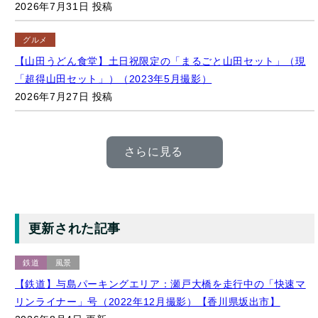
グルメ
【山田うどん食堂】土日祝限定の「まるごと山田セット」（現
「超得山田セット」）（2023年5月撮影）
2026年7月27日 投稿
さらに見る
更新された記事
鉄道
風景
【鉄道】与島パーキングエリア：瀬戸大橋を走行中の「快速マ
リンライナー」号（2022年12月撮影）【香川県坂出市】
2026年8月4日 更新
マンホール