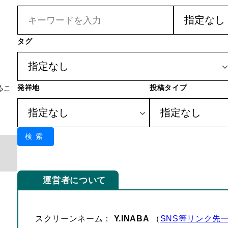
タグ
発祥地
投稿タイプ
るこ
検索
運営者について
スクリーンネーム：
Y.INABA
（
SNS等リンク先