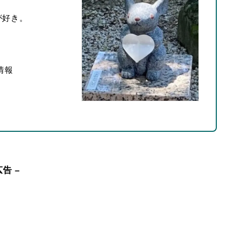
が好き。
情報
広告 –