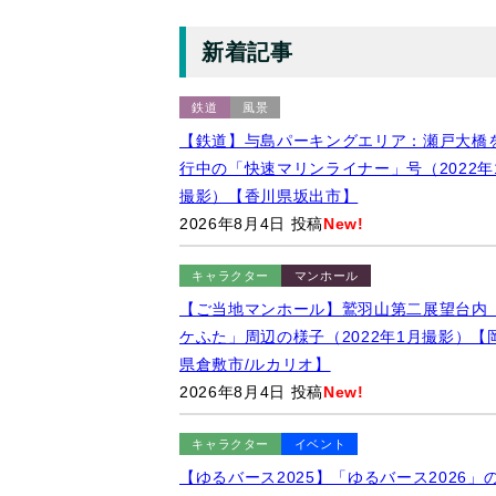
新着記事
鉄道
風景
【鉄道】与島パーキングエリア：瀬戸大橋
行中の「快速マリンライナー」号（2022年
撮影）【香川県坂出市】
2026年8月4日 投稿
New!
キャラクター
マンホール
【ご当地マンホール】鷲羽山第二展望台内
ケふた」周辺の様子（2022年1月撮影）【
県倉敷市/ルカリオ】
2026年8月4日 投稿
New!
キャラクター
イベント
【ゆるバース2025】「ゆるバース2026」