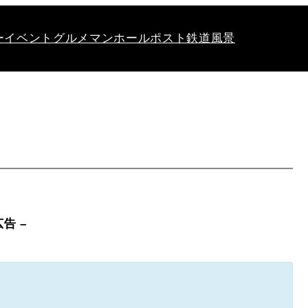
ー
イベント
グルメ
マンホール
ポスト
鉄道
風景
広告 –