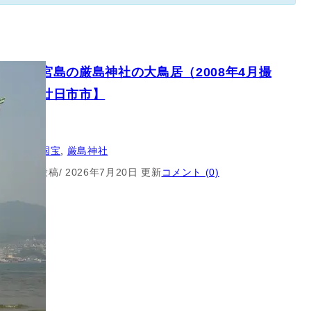
遺産】宮島の厳島神社の大鳥居（2008年4月撮
【広島県廿日市市】
世界遺産
, 
国宝
, 
厳島神社
5月25日 投稿
/ 2026年7月20日 更新
コメント (0)