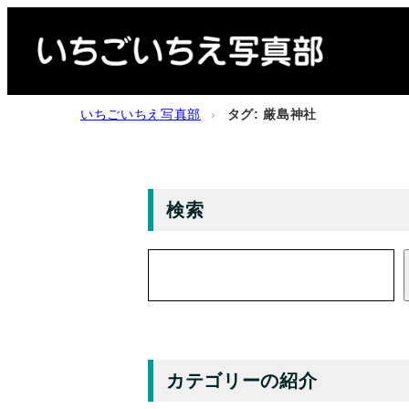
内
容
を
ス
いちごいちえ写真部
›
タグ: 厳島神社
キ
ッ
プ
検索
検
索
カテゴリーの紹介