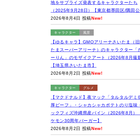
地をサプライズ発表するキャラクターたち
（2025年9月28日）【東京都墨田区/隅田
2026年8月4日 投稿
New!
キャラクター
風景
【ゆるキャラ】GMOアリーナさいたま（旧
たまスーパーアリーナ）のキャラクター「
ーりん」のモザイクアート（2026年8月撮
【埼玉県さいたま市】
2026年8月2日 投稿
New!
キャラクター
グルメ
【マクドナルド】夜マック「タルタルデミ
厚ビーフ」・シャカシャカポテトのり塩味
ックフィズ沖縄県産パイン（2026年8月）
ケモン30周年バーガー】
2026年8月2日 投稿
New!