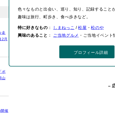
色々なものと出会い、巡り、知り、記録すること
趣味は旅行、町歩き、食べ歩きなど。
特に好きなもの
：
しまねっこ
/
松屋
・
松のや
を走
興味のあること
：
ご当地グルメ
・ご当地イベント
12月
プロフィール詳細
「ポ
岡山
– 
の開催