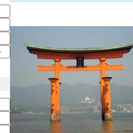
【世界
影）
い
風景
タグ：
2025年