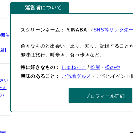
運営者について
スクリーンネーム：
Y.INABA
（
SNS等リンク先
の開催
色々なものと出会い、巡り、知り、記録すること
公園】
趣味は旅行、町歩き、食べ歩きなど。
特に好きなもの
：
しまねっこ
/
松屋
・
松のや
興味のあること
：
ご当地グルメ
・ご当地イベント
さい
たま
影）
プロフィール詳細
倍肉