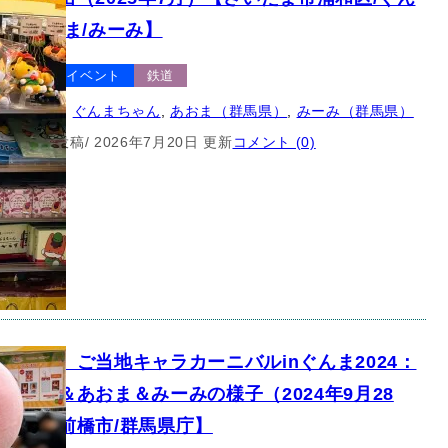
ん/あおま/みーみ】
クター
イベント
鉄道
ゆるキャラ
, 
ぐんまちゃん
, 
あおま（群馬県）
, 
みーみ（群馬県）
7月19日 投稿
/ 2026年7月20日 更新
コメント (0)
キャラ】ご当地キャラカーニバルinぐんま2024：
ちゃん＆あおま＆みーみの様子（2024年9月28
群馬県前橋市/群馬県庁】