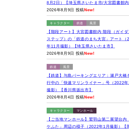
8月2日）【埼玉県さいたま市/大宮図書館
2026年8月9日 投稿
New!
キャラクター
鉄道
風景
【階段アート】大宮図書館内 階段（ガイダ
ステップ）の「鉄道のまち大宮」アート（20
年11月撮影）【埼玉県さいたま市】
2026年8月9日 投稿
New!
鉄道
風景
【鉄道】与島パーキングエリア：瀬戸大橋
行中の「快速マリンライナー」号（2022年
撮影）【香川県坂出市】
2026年8月4日 投稿
New!
キャラクター
マンホール
【ご当地マンホール】鷲羽山第二展望台内
ケふた」周辺の様子（2022年1月撮影）【