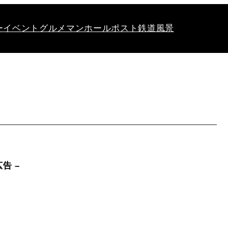
ー
イベント
グルメ
マンホール
ポスト
鉄道
風景
広告 –