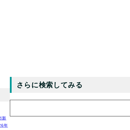
さらに検索してみる
検
索
市新
6年