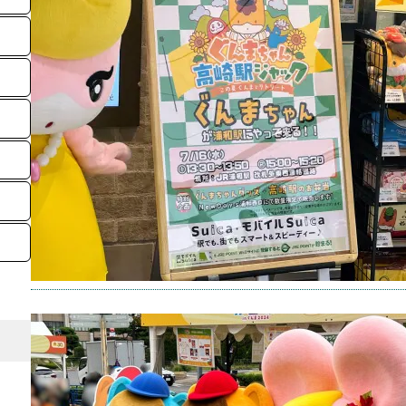
まちゃ
キャラ
タグ：
2025年
【ゆる
ぐんま
日）【