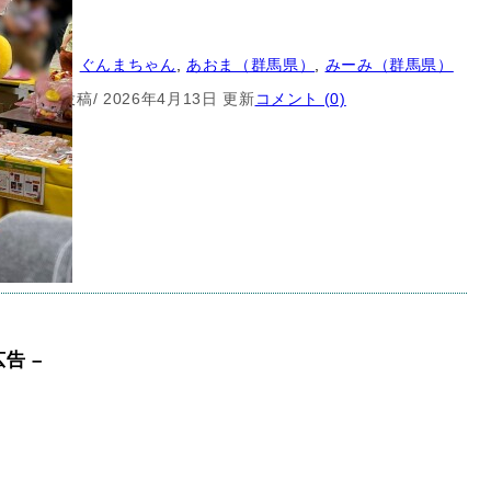
クター
ゆるキャラ
, 
ぐんまちゃん
, 
あおま（群馬県）
, 
みーみ（群馬県）
5月31日 投稿
/ 2026年4月13日 更新
コメント (0)
広告 –