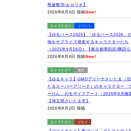
県倉敷市/ルカリオ】
2026年8月4日 投稿
New!
キャラクター
イベント
【ゆるバース2025】「ゆるバース2026」
地をサプライズ発表するキャラクターたち
（2025年9月28日）【東京都墨田区/隅田
2026年8月4日 投稿
New!
キャラクター
風景
【ゆるキャラ】GMOアリーナさいたま（旧
たまスーパーアリーナ）のキャラクター「
ーりん」のモザイクアート（2026年8月撮
【埼玉県さいたま市】
2026年8月2日 投稿
キャラクター
グルメ
【マクドナルド】夜マック「タルタルデミ