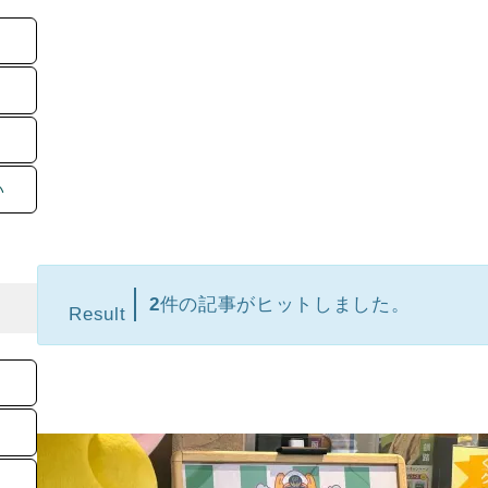
い
2
件の記事がヒットしました。
Result
【ゆ
る！」