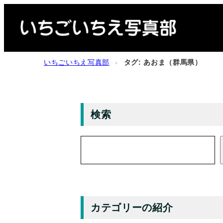
内
容
を
ス
いちごいちえ写真部
›
タグ: あおま（群馬県）
キ
ッ
プ
検索
検
索
カテゴリーの紹介