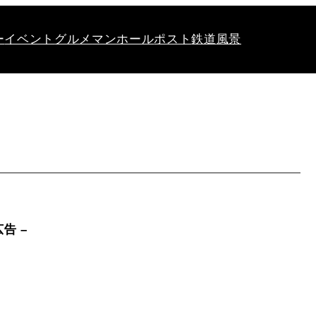
ー
イベント
グルメ
マンホール
ポスト
鉄道
風景
広告 –