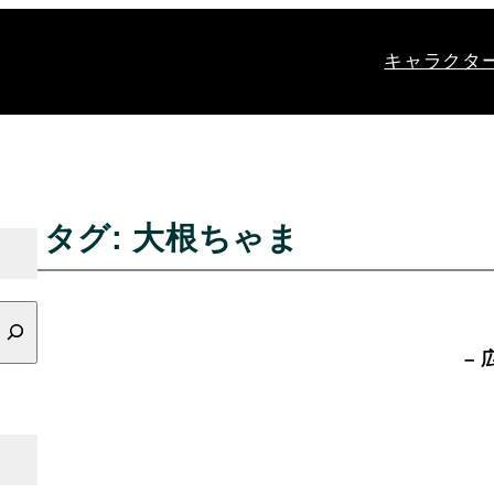
キャラクタ
タグ:
大根ちゃま
– 