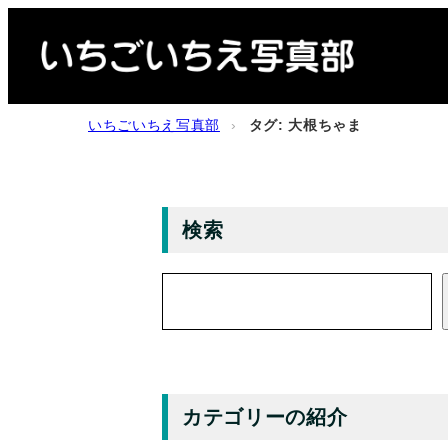
内
容
を
ス
いちごいちえ写真部
›
タグ: 大根ちゃま
キ
ッ
プ
検索
検
索
カテゴリーの紹介