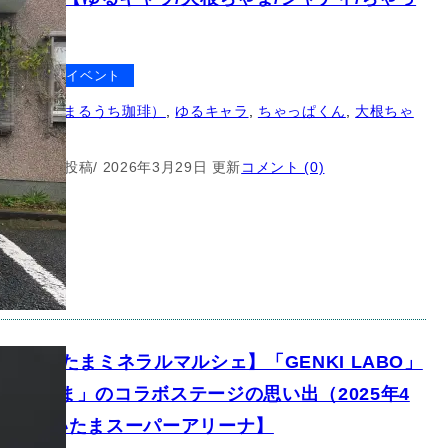
ん】
クター
イベント
シャティ（まるうち珈琲）
, 
ゆるキャラ
, 
ちゃっぱくん
, 
大根ちゃ
10月27日 投稿
/ 2026年3月29日 更新
コメント (0)
3回さいたまミネラルマルシェ】「GENKI LABO」
根ちゃま」のコラボステージの思い出（2025年4
日）【さいたまスーパーアリーナ】