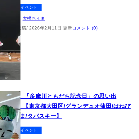
クター
イベント
ゆるキャラ
, 
大根ちゃま
7月13日 投稿
/ 2026年2月11日 更新
コメント (0)
るキャラ】「多摩川ともだち記念日」の思い出
24年8月）【東京都大田区/グランデュオ蒲田/はねぴ
大根ちゃま/タバスキー】
クター
イベント