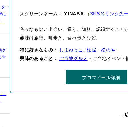
クター
スクリーンネーム：
Y.INABA
（
SNS等リンク先
所に
】
色々なものと出会い、巡り、知り、記録すること
趣味は旅行、町歩き、食べ歩きなど。
特に好きなもの
：
しまねっこ
/
松屋
・
松のや
地グ
東京
興味のあること
：
ご当地グルメ
・ご当地イベント
プロフィール詳細
ミニ
】
– 