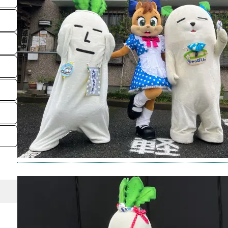
ぱく
キャラ
タグ：
ま
2025年
【第1
と「大
月6