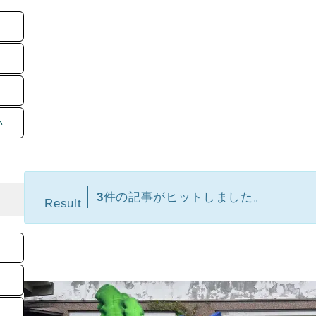
い
3
件の記事がヒットしました。
Result
【埼玉
年10