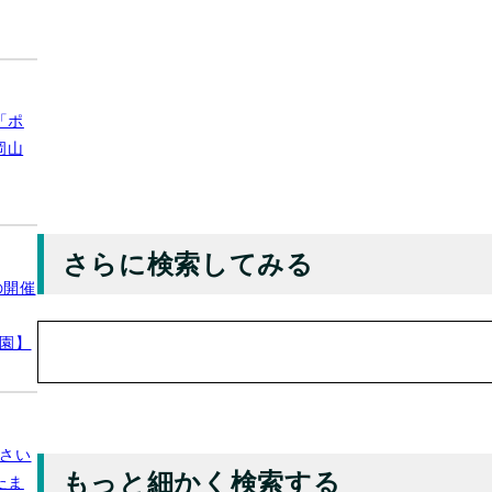
「ポ
岡山
さらに検索してみる
の開催
検
公園】
索
さい
もっと細かく検索する
たま