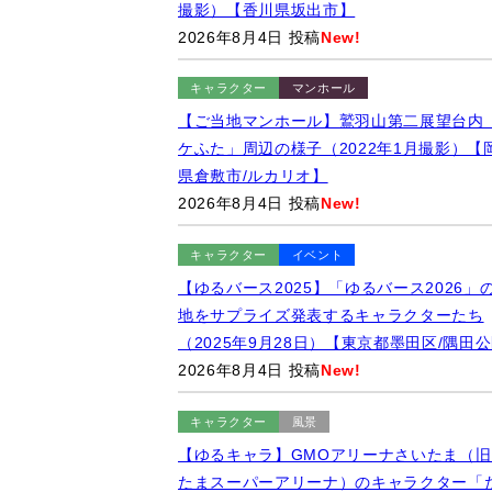
撮影）【香川県坂出市】
2026年8月4日 投稿
New!
キャラクター
マンホール
【ご当地マンホール】鷲羽山第二展望台内
ケふた」周辺の様子（2022年1月撮影）【
県倉敷市/ルカリオ】
2026年8月4日 投稿
New!
キャラクター
イベント
【ゆるバース2025】「ゆるバース2026」
地をサプライズ発表するキャラクターたち
（2025年9月28日）【東京都墨田区/隅田
2026年8月4日 投稿
New!
キャラクター
風景
【ゆるキャラ】GMOアリーナさいたま（旧
たまスーパーアリーナ）のキャラクター「