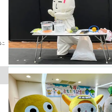
キャラ
タグ：
2025年
るこ
【ゆ
（20
ょん/
キャラ