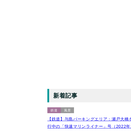
新着記事
鉄道
風景
【鉄道】与島パーキングエリア：瀬戸大橋
行中の「快速マリンライナー」号（2022年