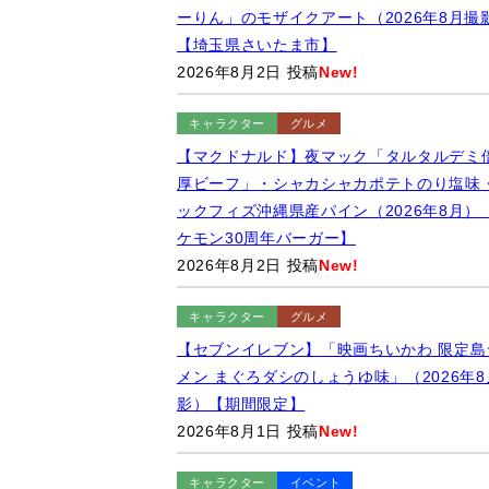
ーりん」のモザイクアート（2026年8月撮
【埼玉県さいたま市】
2026年8月2日 投稿
New!
キャラクター
グルメ
【マクドナルド】夜マック「タルタルデミ
厚ビーフ」・シャカシャカポテトのり塩味
ックフィズ沖縄県産パイン（2026年8月）
ケモン30周年バーガー】
2026年8月2日 投稿
New!
キャラクター
グルメ
【セブンイレブン】「映画ちいかわ 限定島
メン まぐろダシのしょうゆ味」（2026年8
影）【期間限定】
2026年8月1日 投稿
New!
キャラクター
イベント