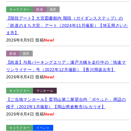
【階段アート】大宮図書館内 階段（ガイダンスステップ）の
「鉄道のまち大宮」アート（2024年11月撮影）【埼玉県さいた
ま市】
2026年8月9日 投稿
New!
鉄道
風景
【鉄道】与島パーキングエリア：瀬戸大橋を走行中の「快速マ
リンライナー」号（2022年12月撮影）【香川県坂出市】
2026年8月4日 投稿
New!
キャラクター
マンホール
【ご当地マンホール】鷲羽山第二展望台内「ポケふた」周辺の
様子（2022年1月撮影）【岡山県倉敷市/ルカリオ】
2026年8月4日 投稿
New!
キャラクター
イベント
【ゆるバース2025】「ゆるバース2026」の開催地をサプライズ
発表するキャラクターたち（2025年9月28日）【東京都墨田区/