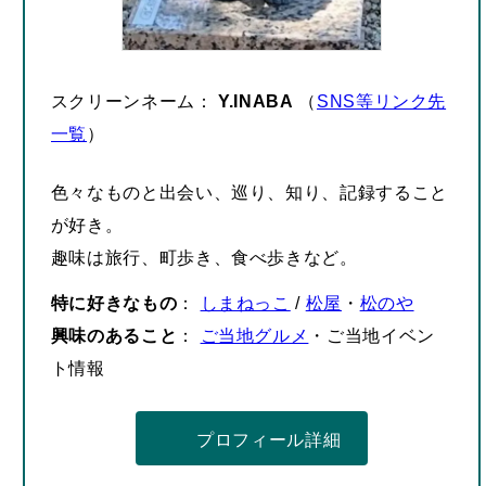
スクリーンネーム：
Y.INABA
（
SNS等リンク先
一覧
）
色々なものと出会い、巡り、知り、記録すること
が好き。
趣味は旅行、町歩き、食べ歩きなど。
特に好きなもの
：
しまねっこ
/
松屋
・
松のや
興味のあること
：
ご当地グルメ
・ご当地イベン
ト情報
プロフィール詳細