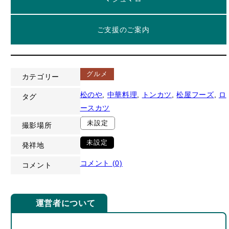
ご支援のご案内
グルメ
カテゴリー
松のや
, 
中華料理
, 
トンカツ
, 
松屋フーズ
, 
ロ
タグ
ースカツ
未設定
撮影場所
未設定
発祥地
コメント (0)
コメント
運営者について