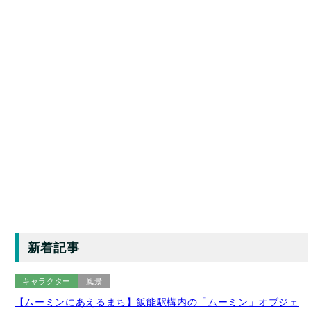
新着記事
キャラクター
風景
【ムーミンにあえるまち】飯能駅構内の「ムーミン」オブジェ
（2025年11月撮影）【埼玉県飯能市】