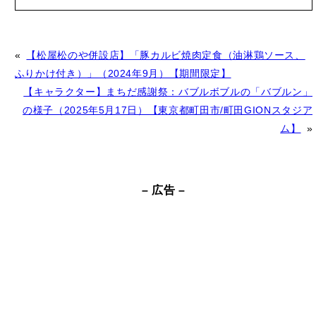
A
«
【松屋松のや併設店】「豚カルビ焼肉定食（油淋鶏ソース、
l
ふりかけ付き）」（2024年9月）【期間限定】
t
【キャラクター】まちだ感謝祭：バブルボブルの「バブルン」
e
の様子（2025年5月17日）【東京都町田市/町田GIONスタジア
r
ム】
»
n
a
t
– 広告 –
i
v
e
: