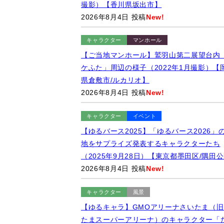
撮影）【香川県坂出市】
2026年8月4日 投稿
New!
キャラクター
マンホール
【ご当地マンホール】鷲羽山第二展望台内
ケふた」周辺の様子（2022年1月撮影）【
県倉敷市/ルカリオ】
2026年8月4日 投稿
New!
キャラクター
イベント
【ゆるバース2025】「ゆるバース2026」
地をサプライズ発表するキャラクターたち
（2025年9月28日）【東京都墨田区/隅田
2026年8月4日 投稿
New!
キャラクター
風景
【ゆるキャラ】GMOアリーナさいたま（旧
たまスーパーアリーナ）のキャラクター「