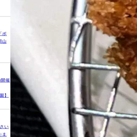
「ポ
岡山
の開催
公園】
さい
たま