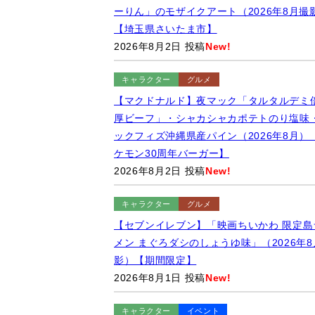
ーりん」のモザイクアート（2026年8月撮
【埼玉県さいたま市】
2026年8月2日 投稿
New!
キャラクター
グルメ
【マクドナルド】夜マック「タルタルデミ
厚ビーフ」・シャカシャカポテトのり塩味
ックフィズ沖縄県産パイン（2026年8月）
ケモン30周年バーガー】
2026年8月2日 投稿
New!
キャラクター
グルメ
【セブンイレブン】「映画ちいかわ 限定島
メン まぐろダシのしょうゆ味」（2026年8
影）【期間限定】
2026年8月1日 投稿
New!
キャラクター
イベント