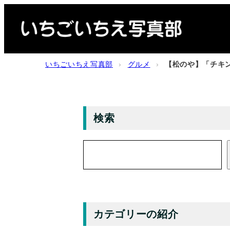
内
容
を
ス
いちごいちえ写真部
›
グルメ
›
【松のや】「チキン
キ
ッ
プ
検索
検
索
カテゴリーの紹介