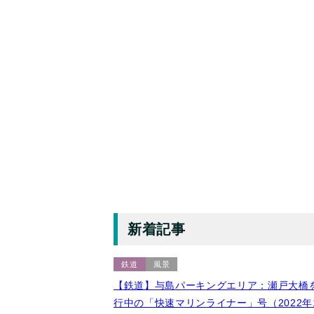
新着記事
鉄道
風景
【鉄道】与島パーキングエリア：瀬戸大橋
行中の「快速マリンライナー」号（2022年