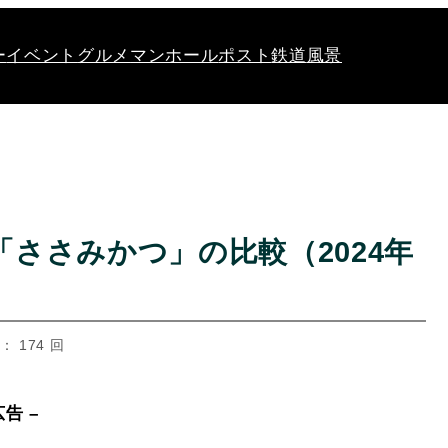
ー
イベント
グルメ
マンホール
ポスト
鉄道
風景
ささみかつ」の比較（2024年
 174 回
広告 –