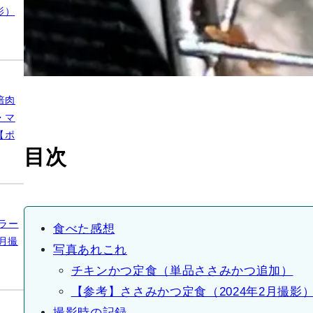
影）
倍肉
・マ
【ポ
目次
ラー
食べた感想
月撮
写真あれこれ
チキンかつ定食（単品ささみかつ追加）
【参考】ささみかつ定食（2024年2月撮影
撮影時の記録