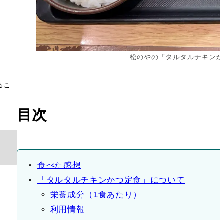
松のやの「タルタルチキンか
るこ
目次
食べた感想
「タルタルチキンかつ定食」について
栄養成分（1食あたり）
利用情報