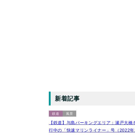
新着記事
鉄道
風景
【鉄道】与島パーキングエリア：瀬戸大橋
行中の「快速マリンライナー」号（2022年