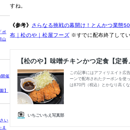
すね。
《参考》
さらなる挑戦の幕開け！とんかつ業態5
「ポ
布｜松のや｜松屋フーズ
※すでに配布終了して
岡山
の開催
公園】
さい
たま