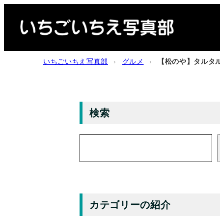
内
容
を
ス
いちごいちえ写真部
›
グルメ
›
【松のや】タルタル
キ
ッ
プ
検索
検
索
カテゴリーの紹介