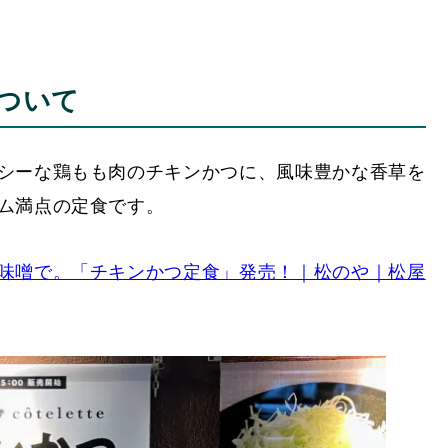
ついて
シーな鶏もも肉のチキンかつに、風味豊かな香草を
ム満点の定食です。
味噌で。「チキンかつ定食」発売！｜松のや｜松屋