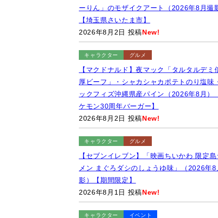
ーりん」のモザイクアート（2026年8月撮
【埼玉県さいたま市】
2026年8月2日 投稿
New!
キャラクター
グルメ
【マクドナルド】夜マック「タルタルデミ
厚ビーフ」・シャカシャカポテトのり塩味
ックフィズ沖縄県産パイン（2026年8月）
ケモン30周年バーガー】
2026年8月2日 投稿
New!
キャラクター
グルメ
【セブンイレブン】「映画ちいかわ 限定島
メン まぐろダシのしょうゆ味」（2026年8
影）【期間限定】
2026年8月1日 投稿
New!
キャラクター
イベント