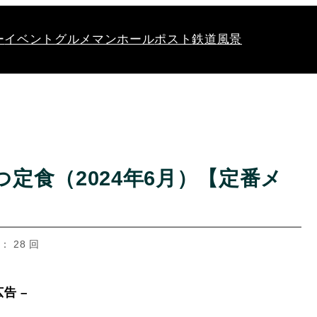
ー
イベント
グルメ
マンホール
ポスト
鉄道
風景
定食（2024年6月）【定番メ
： 28 回
広告 –