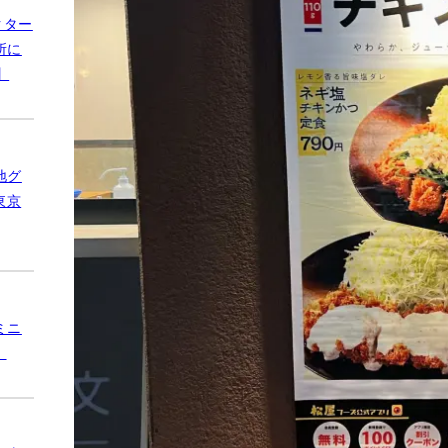
クター
所に
】
地グ
東京
ミニ
】