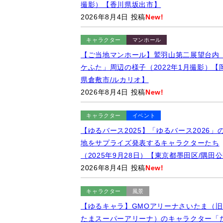
撮影）【香川県坂出市】
2026年8月4日 投稿
New!
キャラクター
マンホール
【ご当地マンホール】鷲羽山第二展望台内
ケふた」周辺の様子（2022年1月撮影）【
県倉敷市/ルカリオ】
2026年8月4日 投稿
New!
キャラクター
イベント
【ゆるバース2025】「ゆるバース2026」
地をサプライズ発表するキャラクターたち
（2025年9月28日）【東京都墨田区/隅田
2026年8月4日 投稿
New!
キャラクター
風景
【ゆるキャラ】GMOアリーナさいたま（旧
たまスーパーアリーナ）のキャラクター「