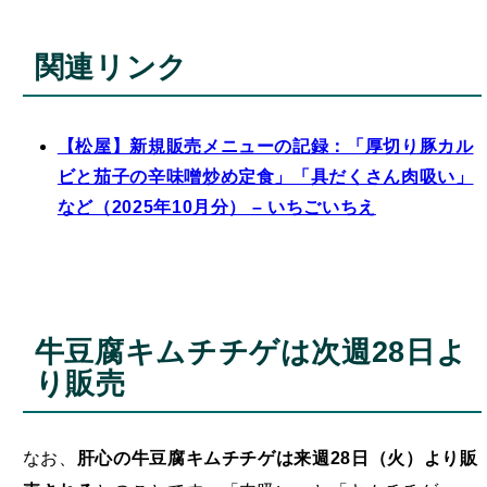
関連リンク
【松屋】新規販売メニューの記録：「厚切り豚カル
ビと茄子の辛味噌炒め定食」「具だくさん肉吸い」
など（2025年10月分） – いちごいちえ
牛豆腐キムチチゲは次週28日よ
り販売
なお、
肝心の牛豆腐キムチチゲは来週28日（火）より販