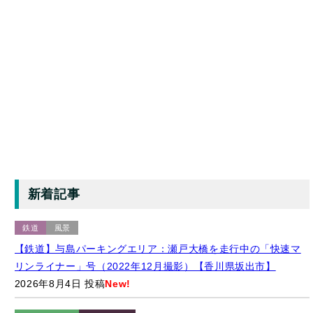
新着記事
鉄道
風景
【鉄道】与島パーキングエリア：瀬戸大橋を走行中の「快速マ
リンライナー」号（2022年12月撮影）【香川県坂出市】
2026年8月4日 投稿
New!