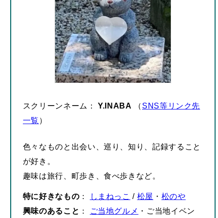
スクリーンネーム：
Y.INABA
（
SNS等リンク先
一覧
）
色々なものと出会い、巡り、知り、記録すること
が好き。
趣味は旅行、町歩き、食べ歩きなど。
特に好きなもの
：
しまねっこ
/
松屋
・
松のや
興味のあること
：
ご当地グルメ
・ご当地イベン