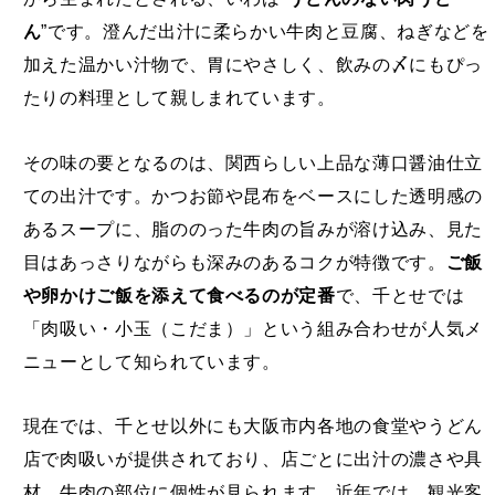
ん
”です。澄んだ出汁に柔らかい牛肉と豆腐、ねぎなどを
加えた温かい汁物で、胃にやさしく、飲みの〆にもぴっ
たりの料理として親しまれています。
その味の要となるのは、関西らしい上品な薄口醤油仕立
ての出汁です。かつお節や昆布をベースにした透明感の
あるスープに、脂ののった牛肉の旨みが溶け込み、見た
目はあっさりながらも深みのあるコクが特徴です。
ご飯
や卵かけご飯を添えて食べるのが定番
で、千とせでは
「肉吸い・小玉（こだま）」という組み合わせが人気メ
ニューとして知られています。
現在では、千とせ以外にも大阪市内各地の食堂やうどん
店で肉吸いが提供されており、店ごとに出汁の濃さや具
材、牛肉の部位に個性が見られます。近年では、観光客