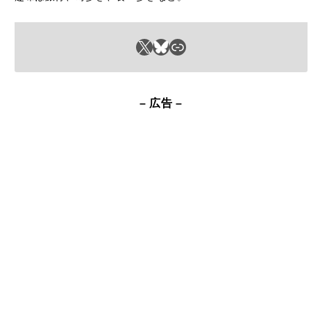
X
Bluesky
リンク
– 広告 –