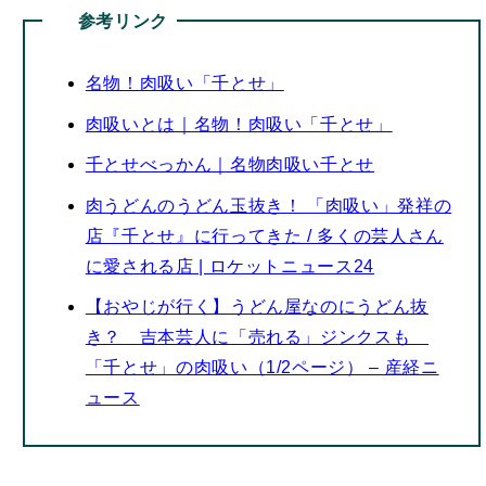
参考リンク
名物！肉吸い「千とせ」
肉吸いとは｜名物！肉吸い「千とせ」
千とせべっかん｜名物肉吸い千とせ
肉うどんのうどん玉抜き！ 「肉吸い」発祥の
店『千とせ』に行ってきた / 多くの芸人さん
に愛される店 | ロケットニュース24
【おやじが行く】うどん屋なのにうどん抜
き？ 吉本芸人に「売れる」ジンクスも
「千とせ」の肉吸い（1/2ページ） – 産経ニ
ュース