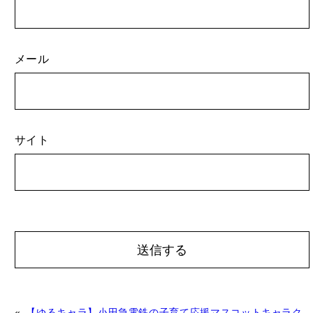
メール
サイト
A
«
【ゆるキャラ】小田急電鉄の子育て応援マスコットキャラク