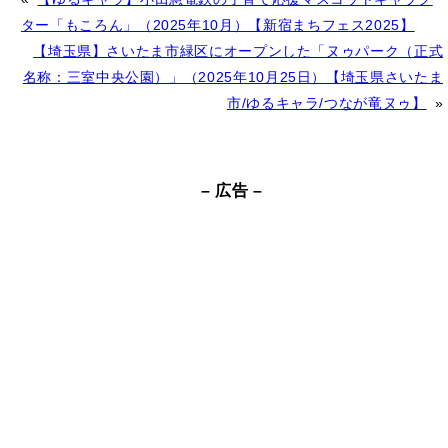
l
ター「もころん」（2025年10月）【新宿まちフェス2025】
t
【埼玉県】さいたま市緑区にオープンした「ヌゥパーク（正式
e
名称：三室中央公園）」（2025年10月25日）【埼玉県さいたま
r
市/ゆるキャラ/つなが竜ヌゥ】
»
n
a
t
– 広告 –
i
v
e
: