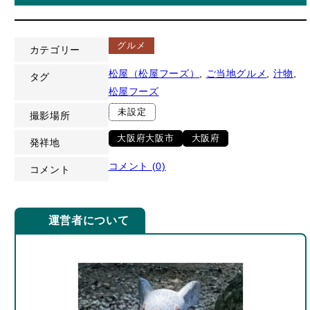
グルメ
カテゴリー
松屋（松屋フーズ）
, 
ご当地グルメ
, 
汁物
, 
タグ
松屋フーズ
未設定
撮影場所
大阪府大阪市
大阪府
発祥地
コメント (0)
コメント
運営者について