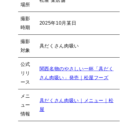
松屋 某店舗
場所
撮影
2025年10月某日
時期
撮影
具だくさん肉吸い
対象
公式
関西名物のやさしい一杯「具だく
リリ
さん肉吸い」発売｜松屋フーズ
ース
メニ
具だくさん肉吸い｜メニュー｜松
ュー
屋
情報