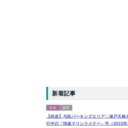
新着記事
鉄道
風景
【鉄道】与島パーキングエリア：瀬戸大橋
行中の「快速マリンライナー」号（2022年