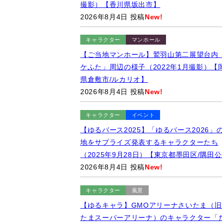
撮影）【香川県坂出市】
2026年8月4日 投稿
New!
キャラクター
マンホール
【ご当地マンホール】鷲羽山第二展望台内
ケふた」周辺の様子（2022年1月撮影）【
県倉敷市/ルカリオ】
2026年8月4日 投稿
New!
キャラクター
イベント
【ゆるバース2025】「ゆるバース2026」
地をサプライズ発表するキャラクターたち
（2025年9月28日）【東京都墨田区/隅田
2026年8月4日 投稿
New!
キャラクター
風景
【ゆるキャラ】GMOアリーナさいたま（旧
たまスーパーアリーナ）のキャラクター「