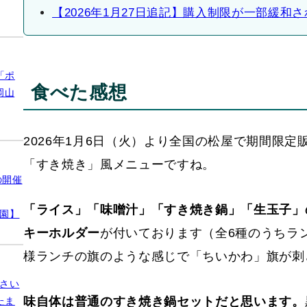
【2026年1月27日追記】購入制限が一部緩和
「ポ
食べた感想
岡山
2026年1月6日（火）より全国の松屋で期間限
「すき焼き」風メニューですね。
の開催
「ライス」「味噌汁」「すき焼き鍋」「生玉子」
公園】
キーホルダー
が付いております（全6種のうちラ
様ランチの旗のような感じで「ちいかわ」旗が刺
さい
味自体は普通のすき焼き鍋セットだと思います。
たま