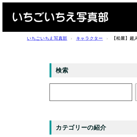
内
容
を
ス
いちごいちえ写真部
›
キャラクター
›
【松屋】超
キ
ッ
プ
検索
検
索
カテゴリーの紹介