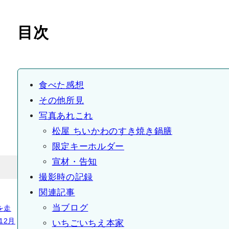
目次
食べた感想
その他所見
写真あれこれ
松屋 ちいかわのすき焼き鍋膳
限定キーホルダー
宣材・告知
撮影時の記録
関連記事
当ブログ
を走
12月
いちごいちえ本家