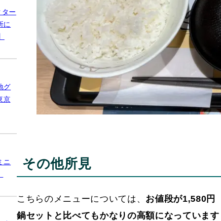
クター
所に
】
地グ
東京
その他所見
ミニ
】
こちらのメニューについては、
お値段が1,58
鍋セットと比べてもかなりの高額になっています