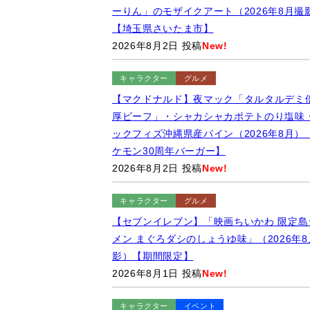
ーりん」のモザイクアート（2026年8月撮
【埼玉県さいたま市】
2026年8月2日 投稿
New!
キャラクター
グルメ
【マクドナルド】夜マック「タルタルデミ
厚ビーフ」・シャカシャカポテトのり塩味
ックフィズ沖縄県産パイン（2026年8月）
ケモン30周年バーガー】
2026年8月2日 投稿
New!
キャラクター
グルメ
【セブンイレブン】「映画ちいかわ 限定島
メン まぐろダシのしょうゆ味」（2026年8
影）【期間限定】
2026年8月1日 投稿
New!
キャラクター
イベント