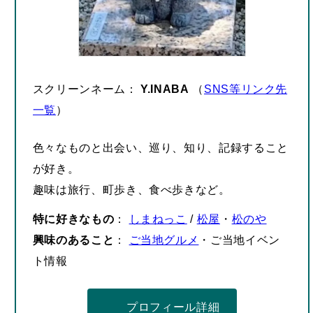
スクリーンネーム：
Y.INABA
（
SNS等リンク先
一覧
）
色々なものと出会い、巡り、知り、記録すること
が好き。
趣味は旅行、町歩き、食べ歩きなど。
特に好きなもの
：
しまねっこ
/
松屋
・
松のや
興味のあること
：
ご当地グルメ
・ご当地イベン
ト情報
プロフィール詳細