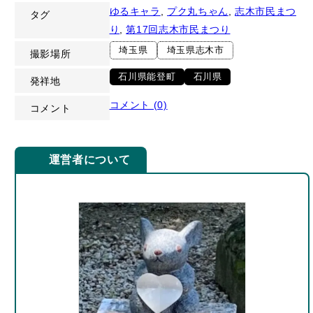
ゆるキャラ
, 
プク丸ちゃん
, 
志木市民まつ
タグ
り
, 
第17回志木市民まつり
埼玉県
埼玉県志木市
撮影場所
石川県能登町
石川県
発祥地
コメント (0)
コメント
運営者について