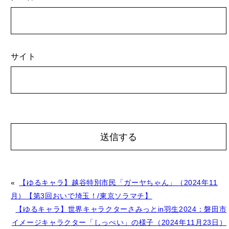
サイト
A
«
【ゆるキャラ】越谷特別市民「ガーヤちゃん」（2024年11
l
月）【第3回おいで埼玉！/東京ソラマチ】
t
【ゆるキャラ】世界キャラクターさみっとin羽生2024：磐田市
e
イメージキャラクター「しっぺい」の様子（2024年11月23日）