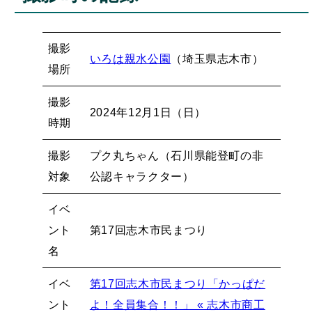
撮影
いろは親水公園
（埼玉県志木市）
場所
撮影
2024年12月1日（日）
時期
撮影
プク丸ちゃん（石川県能登町の非
対象
公認キャラクター）
イベ
ント
第17回志木市民まつり
名
イベ
第17回志木市民まつり「かっぱだ
ント
よ！全員集合！！」 « 志木市商工