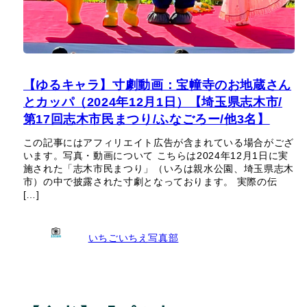
【ゆるキャラ】寸劇動画：宝幢寺のお地蔵さん
とカッパ（2024年12月1日）【埼玉県志木市/
第17回志木市民まつり/ふなごろー/他3名】
この記事にはアフィリエイト広告が含まれている場合がござ
います。写真・動画について こちらは2024年12月1日に実
施された「志木市民まつり」（いろは親水公園、埼玉県志木
市）の中で披露された寸劇となっております。 実際の伝
[…]
いちごいちえ写真部