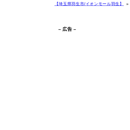
r
【埼玉県羽生市/イオンモール羽生】
»
n
a
t
– 広告 –
i
v
e
: