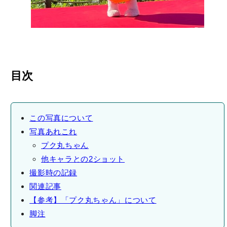
目次
この写真について
写真あれこれ
プク丸ちゃん
他キャラとの2ショット
撮影時の記録
関連記事
【参考】「プク丸ちゃん」について
脚注