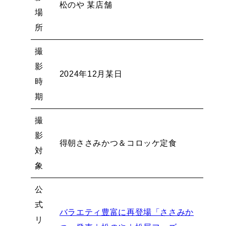
松のや 某店舗
場
所
撮
影
2024年12月某日
時
期
撮
影
得朝ささみかつ＆コロッケ定食
対
象
公
式
バラエティ豊富に再登場「ささみか
リ