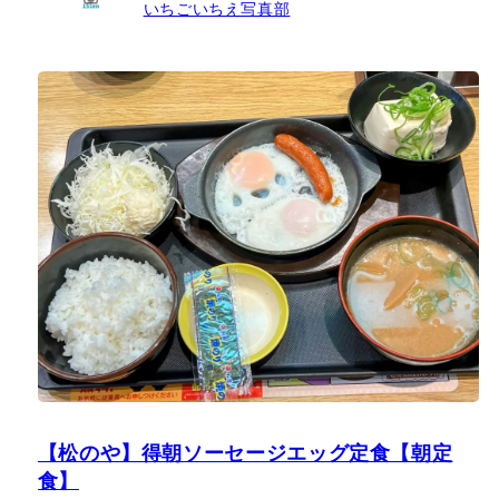
いちごいちえ写真部
【松のや】得朝ソーセージエッグ定食【朝定
食】