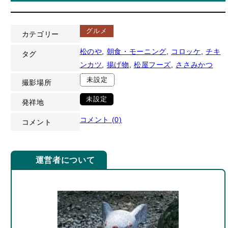
グルメ
カテゴリー
松のや
, 
朝食・モーニング
, 
コロッケ
, 
チキ
タグ
ンカツ
, 
揚げ物
, 
松屋フーズ
, 
ささみかつ
未設定
撮影場所
未設定
発祥地
コメント (0)
コメント
運営者について