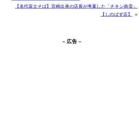
l
【名代富士そば】宮崎出身の店長が考案した「チキン南蛮」
t
【しのばず店】
»
e
r
n
– 広告 –
a
t
i
v
e
: