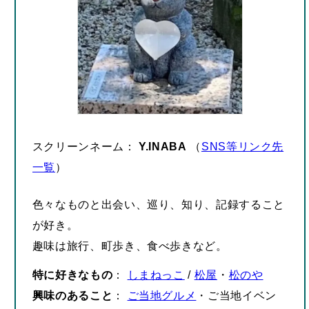
スクリーンネーム：
Y.INABA
（
SNS等リンク先
一覧
）
色々なものと出会い、巡り、知り、記録すること
が好き。
趣味は旅行、町歩き、食べ歩きなど。
特に好きなもの
：
しまねっこ
/
松屋
・
松のや
興味のあること
：
ご当地グルメ
・ご当地イベン