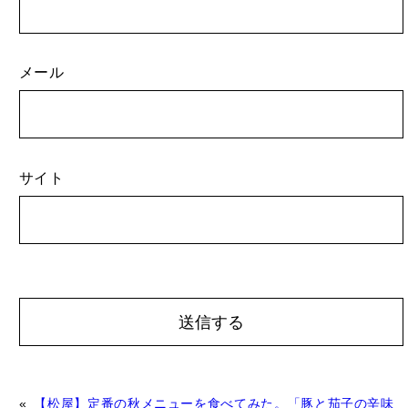
メール
サイト
A
«
【松屋】定番の秋メニューを食べてみた。「豚と茄子の辛味