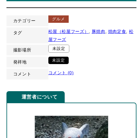
グルメ
カテゴリー
松屋（松屋フーズ）
, 
豚焼肉
, 
焼肉定食
, 
松
タグ
屋フーズ
未設定
撮影場所
未設定
発祥地
コメント (0)
コメント
運営者について