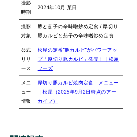
撮影
2024年10月 某日
時期
撮影
豚と茄子の辛味噌炒め定食 / 厚切り
対象
豚カルビと茄子の辛味噌炒め定食
公式
松屋の定番”豚カルビ”がパワーアッ
リリ
プ「厚切り豚カルビ」発売！｜松屋
ース
フーズ
メニ
厚切り豚カルビ焼肉定食｜メニュー
ュー
｜松屋（2025年9月2日時点のアー
情報
カイブ）