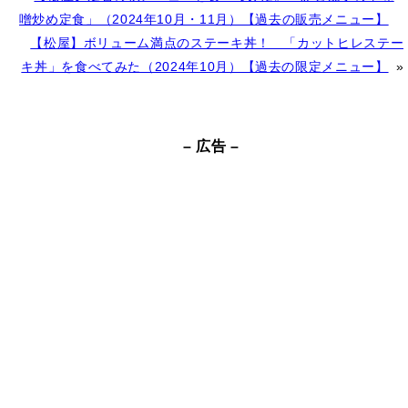
l
噌炒め定食」（2024年10月・11月）【過去の販売メニュー】
t
【松屋】ボリューム満点のステーキ丼！ 「カットヒレステー
e
キ丼」を食べてみた（2024年10月）【過去の限定メニュー】
»
r
n
a
– 広告 –
t
i
v
e
: