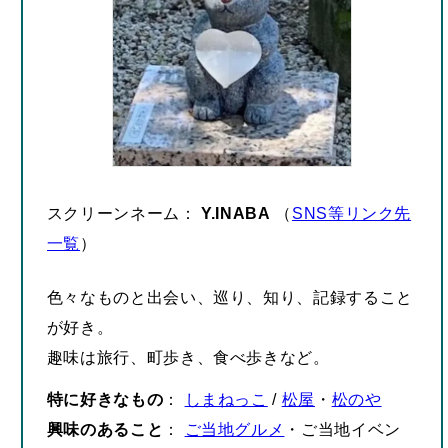
スクリーンネーム：
Y.INABA
（
SNS等リンク先
一覧
）
色々なものと出会い、巡り、知り、記録すること
が好き。
趣味は旅行、町歩き、食べ歩きなど。
特に好きなもの
：
しまねっこ
/
松屋
・
松のや
興味のあること
：
ご当地グルメ
・ご当地イベン