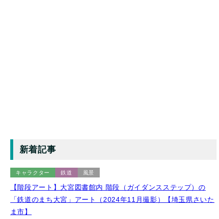
新着記事
キャラクター
鉄道
風景
【階段アート】大宮図書館内 階段（ガイダンスステップ）の
「鉄道のまち大宮」アート（2024年11月撮影）【埼玉県さいた
ま市】
2026年8月9日 投稿
New!