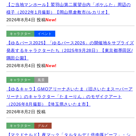
【ご当地マンホール】鷲羽山第二展望台内「ポケふた」周辺の
様子（2022年1月撮影）【岡山県倉敷市/ルカリオ】
2026年8月4日 投稿
New!
キャラクター
イベント
【ゆるバース2025】「ゆるバース2026」の開催地をサプライズ
発表するキャラクターたち（2025年9月28日）【東京都墨田区/
隅田公園】
2026年8月4日 投稿
New!
キャラクター
風景
【ゆるキャラ】GMOアリーナさいたま（旧さいたまスーパーア
リーナ）のキャラクター「たまーりん」のモザイクアート
（2026年8月撮影）【埼玉県さいたま市】
2026年8月2日 投稿
キャラクター
グルメ
【マクドナルド】夜マック「タルタルデミ倍肉厚ビーフ」・シ