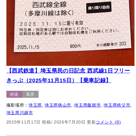
【西武鉄道】埼玉県民の日記念 西武線1日フリー
きっぷ（2025年11月15日）【乗車記録】
鉄道
風景
撮影場所：
埼玉県
, 
埼玉県狭山市
, 
埼玉県飯能市
, 
埼玉県秩父市
, 
埼玉県川越市
2025年11月17日 投稿
/ 2026年7月20日 更新
コメント (0)