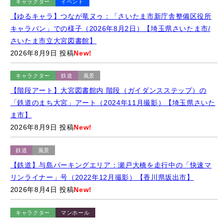
キャラクター
イベント
【ゆるキャラ】つなが竜ヌゥ：「さいたま市新庁舎整備区役所
キャラバン」での様子（2026年8月2日）【埼玉県さいたま市/
さいたま市立大宮図書館】
2026年8月9日 投稿
New!
キャラクター
鉄道
風景
【階段アート】大宮図書館内 階段（ガイダンスステップ）の
「鉄道のまち大宮」アート（2024年11月撮影）【埼玉県さいた
ま市】
2026年8月9日 投稿
New!
鉄道
風景
【鉄道】与島パーキングエリア：瀬戸大橋を走行中の「快速マ
リンライナー」号（2022年12月撮影）【香川県坂出市】
2026年8月4日 投稿
New!
キャラクター
マンホール