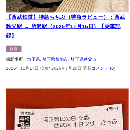
【西武鉄道】特急ちちぶ（特急ラビュー）：西武
秩父駅 → 所沢駅（2025年11月15日）【乗車記
録】
鉄道
撮影場所：
埼玉県
, 
埼玉県飯能市
, 
埼玉県秩父市
2025年11月17日 投稿
/ 2026年7月20日 更新
コメント (0)