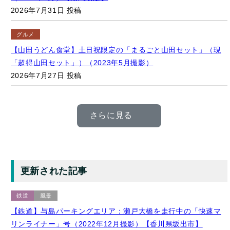
グルメ
【山田うどん食堂】土日祝限定の「まるごと山田セット」（現
「超得山田セット」）（2023年5月撮影）
2026年7月27日 投稿
さらに見る
更新された記事
鉄道
風景
【鉄道】与島パーキングエリア：瀬戸大橋を走行中の「快速マ
リンライナー」号（2022年12月撮影）【香川県坂出市】
2026年8月4日 更新