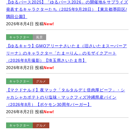
発表するキャラクターたち（2025年9月28日）【東京都墨田区/
隅田公園】
2026年8月4日 投稿
New!
キャラクター
風景
【ゆるキャラ】GMOアリーナさいたま（旧さいたまスーパーア
リーナ）のキャラクター「たまーりん」のモザイクアート
（2026年8月撮影）【埼玉県さいたま市】
2026年8月2日 投稿
New!
キャラクター
グルメ
【マクドナルド】夜マック「タルタルデミ倍肉厚ビーフ」・シ
ャカシャカポテトのり塩味・マックフィズ沖縄県産パイン
（2026年8月）【ポケモン30周年バーガー】
2026年8月2日 投稿
New!
キャラクター
グルメ
【セブンイレブン】「映画ちいかわ 限定島ラーメン まぐろダシ