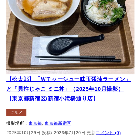
【松太郎】「Ｗチャーシュー味玉醤油ラーメン」
と「貝柱じゃこ ミニ丼」（2025年10月撮影）
【東京都新宿区/新宿小滝橋通り店】
グルメ
撮影場所：
東京都
, 
東京都新宿区
2025年10月29日 投稿
/ 2026年7月20日 更新
コメント (0)