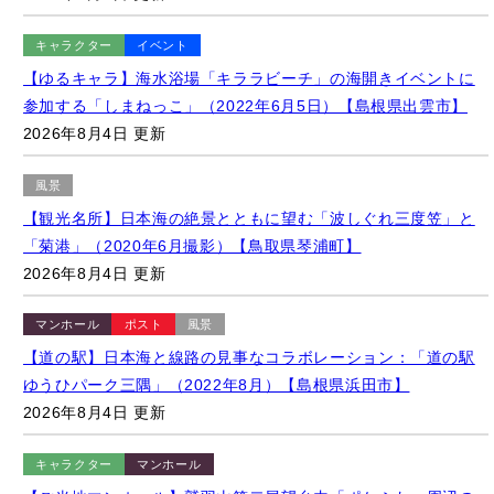
キャラクター
イベント
【ゆるキャラ】海水浴場「キララビーチ」の海開きイベントに
参加する「しまねっこ」（2022年6月5日）【島根県出雲市】
2026年8月4日 更新
風景
【観光名所】日本海の絶景とともに望む「波しぐれ三度笠」と
「菊港」（2020年6月撮影）【鳥取県琴浦町】
2026年8月4日 更新
マンホール
ポスト
風景
【道の駅】日本海と線路の見事なコラボレーション：「道の駅
ゆうひパーク三隅」（2022年8月）【島根県浜田市】
2026年8月4日 更新
キャラクター
マンホール
【ご当地マンホール】鷲羽山第二展望台内「ポケふた」周辺の
様子（2022年1月撮影）【岡山県倉敷市/ルカリオ】