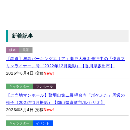
新着記事
鉄道
風景
【鉄道】与島パーキングエリア：瀬戸大橋を走行中の「快速マ
リンライナー」号（2022年12月撮影）【香川県坂出市】
2026年8月4日 投稿
New!
キャラクター
マンホール
【ご当地マンホール】鷲羽山第二展望台内「ポケふた」周辺の
様子（2022年1月撮影）【岡山県倉敷市/ルカリオ】
2026年8月4日 投稿
New!
キャラクター
イベント
【ゆるバース2025】「ゆるバース2026」の開催地をサプライズ