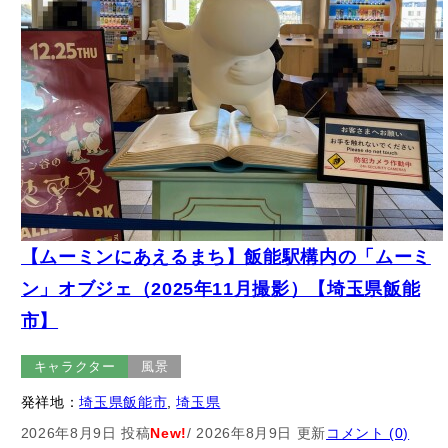
【ムーミンにあえるまち】飯能駅構内の「ムーミ
ン」オブジェ（2025年11月撮影）【埼玉県飯能
市】
キャラクター
風景
発祥地：
埼玉県飯能市
, 
埼玉県
2026年8月9日 投稿
New!
/ 2026年8月9日 更新
コメント (0)