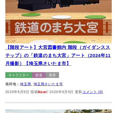
【階段アート】大宮図書館内 階段（ガイダンスス
テップ）の「鉄道のまち大宮」アート（2024年11
月撮影）【埼玉県さいたま市】
キャラクター
鉄道
風景
発祥地：
埼玉県
, 
埼玉県さいたま市
2026年8月9日 投稿
New!
/ 2026年8月9日 更新
コメント (0)