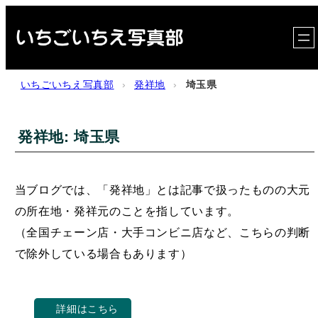
内
容
を
ス
いちごいちえ写真部
›
発祥地
›
埼玉県
キ
ッ
発祥地:
埼玉県
プ
当ブログでは、「発祥地」とは記事で扱ったものの大元
の所在地・発祥元のことを指しています。
（全国チェーン店・大手コンビニ店など、こちらの判断
で除外している場合もあります）
詳細はこちら