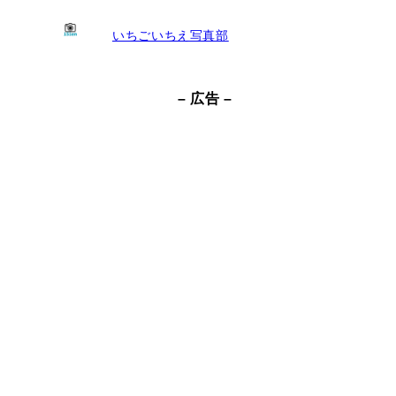
いちごいちえ写真部
– 広告 –