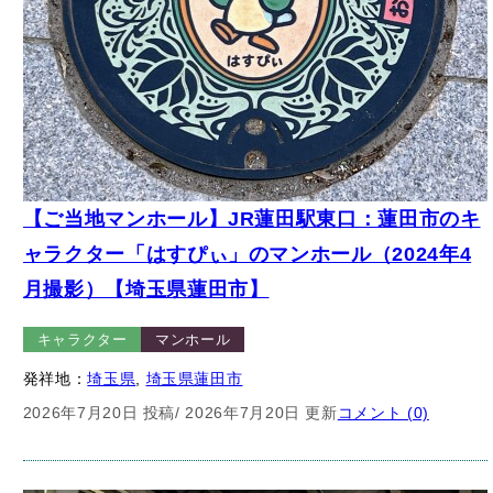
【ご当地マンホール】JR蓮田駅東口：蓮田市のキ
ャラクター「はすぴぃ」のマンホール（2024年4
月撮影）【埼玉県蓮田市】
キャラクター
マンホール
発祥地：
埼玉県
, 
埼玉県蓮田市
2026年7月20日 投稿
/ 2026年7月20日 更新
コメント (0)