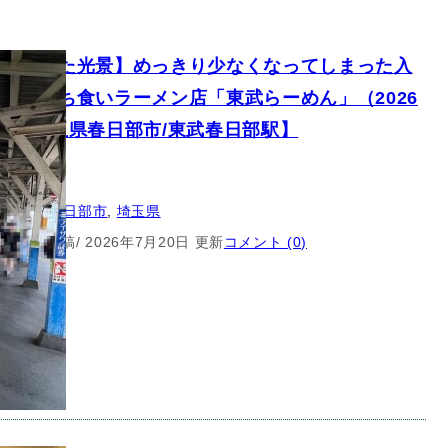
重になった光景】めっきり少なくなってしまった入
しの立ち食いラーメン店「東武らーめん」（2026
）【埼玉県春日部市/東武春日部駅】
鉄道
：
埼玉県春日部市
, 
埼玉県
年7月8日 投稿
/ 2026年7月20日 更新
コメント (0)