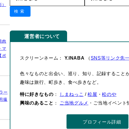
影）
検索
運営者について
倍肉
・マ
【ポ
スクリーンネーム：
Y.INABA
（
SNS等リンク先
色々なものと出会い、巡り、知り、記録すること
趣味は旅行、町歩き、食べ歩きなど。
ラー
特に好きなもの
：
しまねっこ
/
松屋
・
松のや
月撮
興味のあること
：
ご当地グルメ
・ご当地イベント
プロフィール詳細