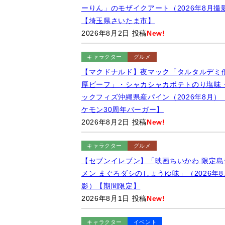
ーりん」のモザイクアート（2026年8月撮
【埼玉県さいたま市】
2026年8月2日 投稿
New!
キャラクター
グルメ
【マクドナルド】夜マック「タルタルデミ
厚ビーフ」・シャカシャカポテトのり塩味
ックフィズ沖縄県産パイン（2026年8月）
ケモン30周年バーガー】
2026年8月2日 投稿
New!
キャラクター
グルメ
【セブンイレブン】「映画ちいかわ 限定島
メン まぐろダシのしょうゆ味」（2026年8
影）【期間限定】
2026年8月1日 投稿
New!
キャラクター
イベント