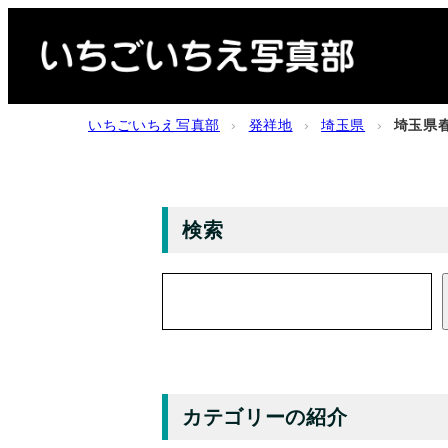
内
容
を
ス
いちごいちえ写真部
›
発祥地
›
埼玉県
›
埼玉県
キ
ッ
プ
検索
検
索
カテゴリーの紹介