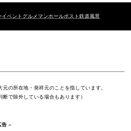
ー
イベント
グルメ
マンホール
ポスト
鉄道
風景
大元の所在地・発祥元のことを指しています。
判断で除外している場合もあります）
広告 –