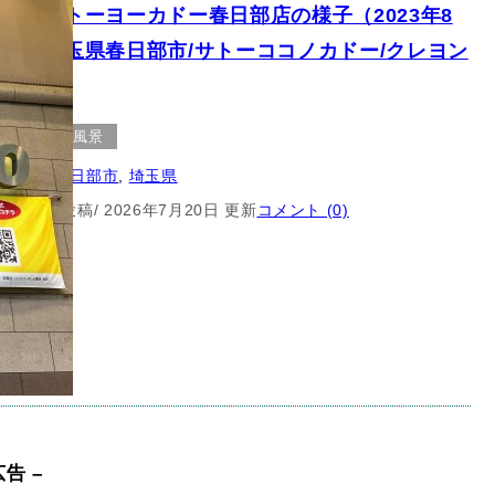
済】イトーヨーカドー春日部店の様子（2023年8
）【埼玉県春日部市/サトーココノカドー/クレヨン
ちゃん】
クター
風景
：
埼玉県春日部市
, 
埼玉県
2月14日 投稿
/ 2026年7月20日 更新
コメント (0)
広告 –