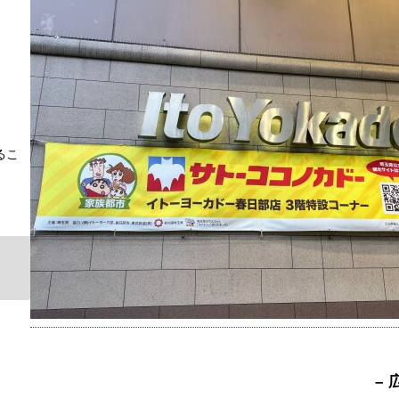
【閉店
月撮影
しん
キャラ
発祥地
るこ
2026年
– 