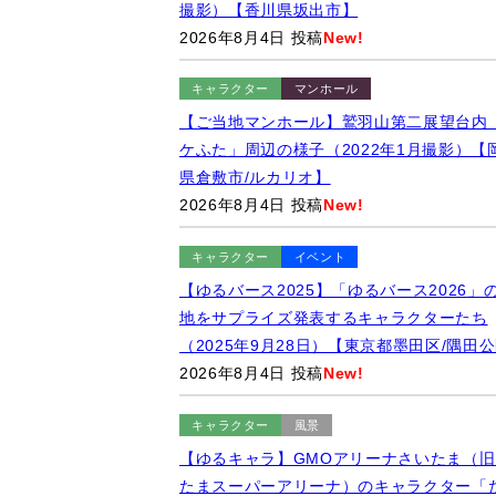
撮影）【香川県坂出市】
2026年8月4日 投稿
New!
キャラクター
マンホール
【ご当地マンホール】鷲羽山第二展望台内
ケふた」周辺の様子（2022年1月撮影）【
県倉敷市/ルカリオ】
2026年8月4日 投稿
New!
キャラクター
イベント
【ゆるバース2025】「ゆるバース2026」
地をサプライズ発表するキャラクターたち
（2025年9月28日）【東京都墨田区/隅田
2026年8月4日 投稿
New!
キャラクター
風景
【ゆるキャラ】GMOアリーナさいたま（旧
たまスーパーアリーナ）のキャラクター「