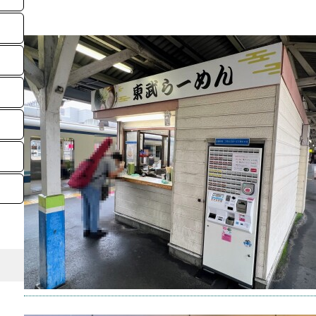
【貴
口扉な
年7月
グルメ
発祥地
2026