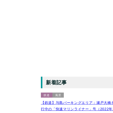
新着記事
鉄道
風景
【鉄道】与島パーキングエリア：瀬戸大橋
行中の「快速マリンライナー」号（2022年