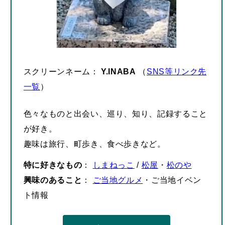
スクリーンネーム：
Y.INABA
（
SNS等リンク先
一覧
）
色々なものと出会い、巡り、知り、記録すること
が好き。
趣味は旅行、町歩き、食べ歩きなど。
特に好きなもの
：
しまねっこ
/
松屋
・
松のや
興味のあること
：
ご当地グルメ
・ご当地イベン
ト情報
プロフィール詳細