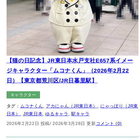
【猫の日記念】JR東日本水戸支社E657系イメー
ジキャラクター「ムコナくん」（2026年2月22
日）【東京都荒川区/JR日暮里駅】
キャラクター
タグ：
ムコナくん
, 
アカにゃん（JR東日本）
, 
にゃっぽり（JR東
日本）
, 
JR東日本
, 
ゆるキャラ
, 
駅キャラ
2026年2月22日 投稿
/ 2026年3月28日 更新
コメント (0)