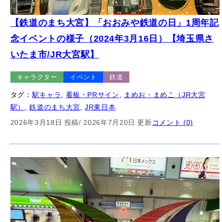
【鉄道のまち大宮】「おおみや鉄道の日」1周年記
念イベントの様子（2024年3月16日）【埼玉県さ
いたま市/JR大宮駅】
キャラクター
イベント
鉄道
タグ：
駅キャラ
, 
看板・PRサイン
, 
まめお・まめこ（JR大宮
駅）
, 
鉄道のまち大宮
, 
JR東日本
2026年3月18日 投稿
/ 2026年7月20日 更新
コメント (0)