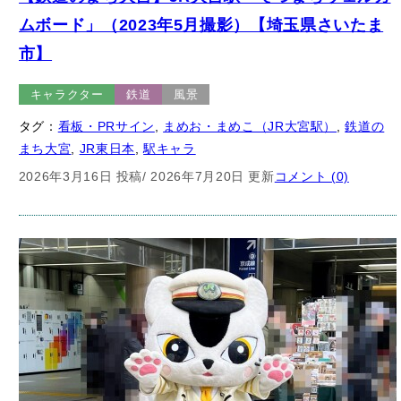
ムボード」（2023年5月撮影）【埼玉県さいたま
市】
キャラクター
鉄道
風景
タグ：
看板・PRサイン
, 
まめお・まめこ（JR大宮駅）
, 
鉄道の
まち大宮
, 
JR東日本
, 
駅キャラ
2026年3月16日 投稿
/ 2026年7月20日 更新
コメント (0)