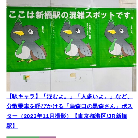
【駅キャラ】「混むよ。」「人多いよ。」など、
分散乗車を呼びかける「烏森口の黒森さん」ポス
ター（2023年11月撮影）【東京都港区/JR新橋
駅】
キャラクター
鉄道