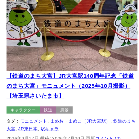
【鉄道のまち大宮】JR大宮駅140周年記念「鉄道
のまち大宮」モニュメント（2025年10月撮影）
【埼玉県さいたま市】
キャラクター
鉄道
風景
タグ：
モニュメント
, 
まめお・まめこ（JR大宮駅）
, 
鉄道のまち
大宮
, 
JR東日本
, 
駅キャラ
2026年3月17日 投稿
/ 2026年7月20日 更新
コメント (0)