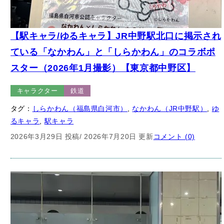
【駅キャラ/ゆるキャラ】JR中野駅北口に掲示され
ている「なかわん」と「しらかわん」のコラボポ
スター（2026年1月撮影）【東京都中野区】
キャラクター
鉄道
タグ：
しらかわん（福島県白河市）
, 
なかわん（JR中野駅）
, 
ゆ
るキャラ
, 
駅キャラ
2026年3月29日 投稿
/ 2026年7月20日 更新
コメント (0)