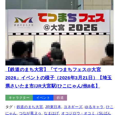
【鉄道のまち大宮】「てつまちフェス@大宮
2026」イベントの様子（2026年3月21日）【埼玉
県さいたま市/JR大宮駅/ひこにゃん/他8名】
キャラクター
イベント
鉄道
タグ：
鉄道のまち大宮
, 
JR東日本
, 
ヨネギーズ
, 
ゆるキャラ
, 
ひこ
にゃん
, 
つなが竜ヌゥ
, 
なまはげ
, 
オコジロウ・オコミ（SLばん
えつ物語）
, 
駅キャラ
, 
まめお・まめこ（JR大宮駅）