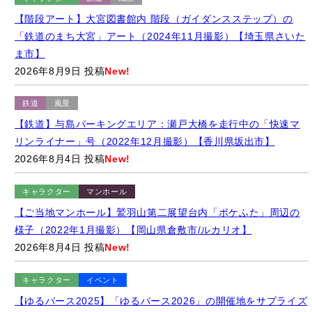
ま市】
2026年8月9日 投稿
New!
鉄道
風景
【鉄道】与島パーキングエリア：瀬戸大橋を走行中の「快速マ
リンライナー」号（2022年12月撮影）【香川県坂出市】
2026年8月4日 投稿
New!
キャラクター
マンホール
【ご当地マンホール】鷲羽山第二展望台内「ポケふた」周辺の
様子（2022年1月撮影）【岡山県倉敷市/ルカリオ】
2026年8月4日 投稿
New!
キャラクター
イベント
【ゆるバース2025】「ゆるバース2026」の開催地をサプライズ
発表するキャラクターたち（2025年9月28日）【東京都墨田区/
隅田公園】
2026年8月4日 投稿
New!