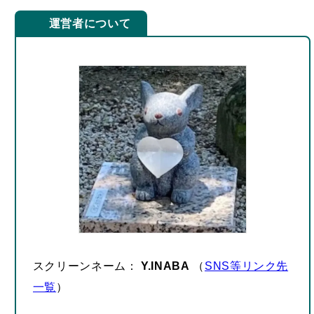
スクリーンネーム：
Y.INABA
（
SNS等リンク先
一覧
）
色々なものと出会い、巡り、知り、記録すること
が好き。