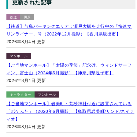
【ご当地マンホール】「道の駅 ポート赤碕」付近に設置されて
いる「ポケふた」（2020年3月撮影）【鳥取県琴浦町/サンド/ア
ローラサンド】
2026年8月4日 更新
キャラクター
イベント
【ゆるキャラ】海水浴場「キララビーチ」の海開きイベントに
参加する「しまねっこ」（2022年6月5日）【島根県出雲市】
2026年8月4日 更新
風景
【観光名所】日本海の絶景とともに望む「波しぐれ三度笠」と
「菊港」（2020年6月撮影）【鳥取県琴浦町】
2026年8月4日 更新
マンホール
ポスト
風景
【道の駅】日本海と線路の見事なコラボレーション：「道の駅
ゆうひパーク三隅」（2022年8月）【島根県浜田市】