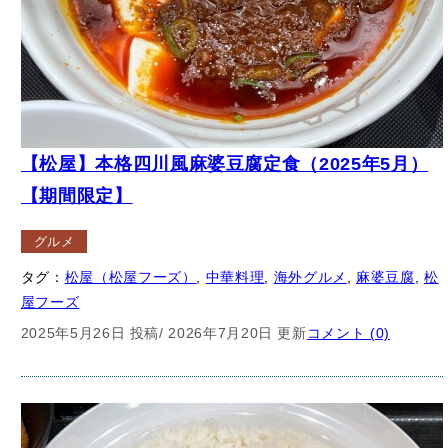
【松のや・マイカリー食堂 併設店】麻婆カレー
（2024年7月）【期間限定】
グルメ
タグ：
中華料理
, 
マイカリー食堂
, 
カレーライス
, 
麻婆豆腐
, 
松の
や・マイカリー食堂 併設店
, 
松屋フーズ