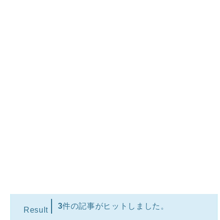
【松屋】「富士山豆腐の本格麻婆定食」 2023年7