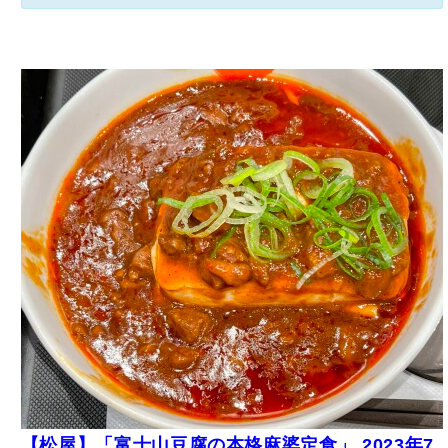
月【過去の販売メニュー】
グルメ
タグ：
海外グルメ
, 
麻婆豆腐
, 
松屋フーズ
, 
松屋（松屋フーズ）
, 
中華料理
2025年5月26日 投稿
/ 2026年7月20日 更新
コメント (0)