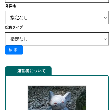
スクリーンネーム：
Y.INABA
（
SNS等リンク先
一覧
）
色々なものと出会い、巡り、知り、記録すること
が好き。
趣味は旅行、町歩き、食べ歩きなど。
特に好きなもの
：
しまねっこ
/
松屋
・
松のや
興味のあること
：
ご当地グルメ
・ご当地イベン
ト情報