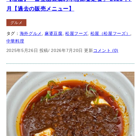
【松屋】本格四川風麻婆豆腐定食（2025年5月）
【期間限定】
グルメ
タグ：
松屋（松屋フーズ）
, 
中華料理
, 
海外グルメ
, 
麻婆豆腐
, 
松
屋フーズ
2025年5月26日 投稿
/ 2026年7月20日 更新
コメント (0)