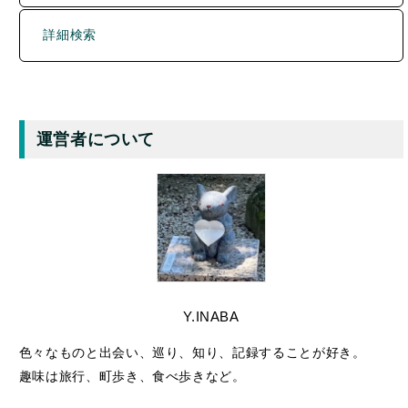
X
Bluesky
リンク
– 広告 –