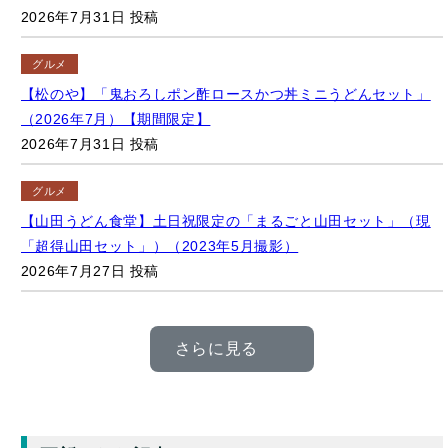
鉄道
風景
【鉄道】与島パーキングエリア：瀬戸大橋を走行中の「快速マ
リンライナー」号（2022年12月撮影）【香川県坂出市】
2026年8月4日 更新
マンホール
【ご当地マンホール】「太陽の季節」記念碑、ウィンドサーフ
ィン、富士山（2024年6月撮影）【神奈川県逗子市】
2026年8月4日 更新
キャラクター
マンホール
【ご当地マンホール】岩美町・荒砂神社付近に設置されている
「ポケふた」（2020年6月撮影）【鳥取県岩美町/サンド/ネイテ
ィオ】
2026年8月4日 更新
キャラクター
マンホール