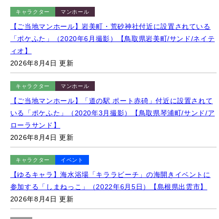
「ポケふた」（2020年6月撮影）【鳥取県岩美町/サンド/ネイテ
ィオ】
2026年8月4日 更新
キャラクター
マンホール
【ご当地マンホール】「道の駅 ポート赤碕」付近に設置されて
いる「ポケふた」（2020年3月撮影）【鳥取県琴浦町/サンド/ア
ローラサンド】
2026年8月4日 更新
キャラクター
イベント
【ゆるキャラ】海水浴場「キララビーチ」の海開きイベントに
参加する「しまねっこ」（2022年6月5日）【島根県出雲市】
2026年8月4日 更新
風景
【観光名所】日本海の絶景とともに望む「波しぐれ三度笠」と
「菊港」（2020年6月撮影）【鳥取県琴浦町】