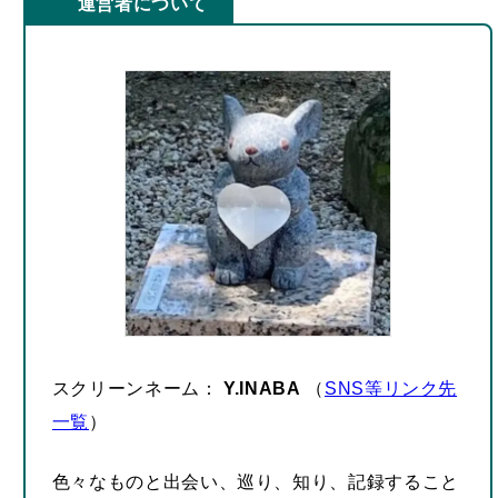
スクリーンネーム：
Y.INABA
（
SNS等リンク先
一覧
）
色々なものと出会い、巡り、知り、記録すること
が好き。
趣味は旅行、町歩き、食べ歩きなど。