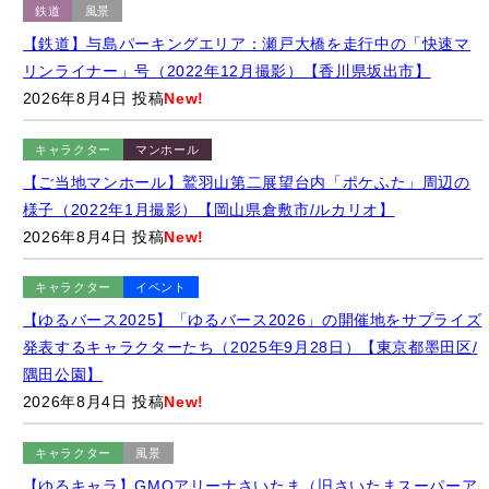
2026年8月4日 投稿
New!
キャラクター
マンホール
【ご当地マンホール】鷲羽山第二展望台内「ポケふた」周辺の
様子（2022年1月撮影）【岡山県倉敷市/ルカリオ】
2026年8月4日 投稿
New!
キャラクター
イベント
【ゆるバース2025】「ゆるバース2026」の開催地をサプライズ
発表するキャラクターたち（2025年9月28日）【東京都墨田区/
隅田公園】
2026年8月4日 投稿
New!
キャラクター
風景
【ゆるキャラ】GMOアリーナさいたま（旧さいたまスーパーア
リーナ）のキャラクター「たまーりん」のモザイクアート
（2026年8月撮影）【埼玉県さいたま市】