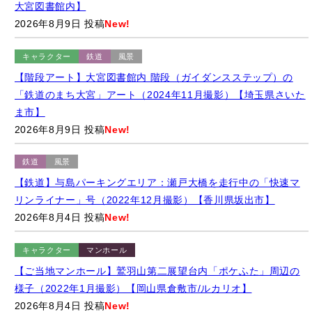
キャラクター
鉄道
風景
【階段アート】大宮図書館内 階段（ガイダンスステップ）の
「鉄道のまち大宮」アート（2024年11月撮影）【埼玉県さいた
ま市】
2026年8月9日 投稿
New!
鉄道
風景
【鉄道】与島パーキングエリア：瀬戸大橋を走行中の「快速マ
リンライナー」号（2022年12月撮影）【香川県坂出市】
2026年8月4日 投稿
New!
キャラクター
マンホール
【ご当地マンホール】鷲羽山第二展望台内「ポケふた」周辺の
様子（2022年1月撮影）【岡山県倉敷市/ルカリオ】
2026年8月4日 投稿
New!
キャラクター
イベント