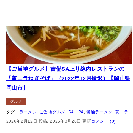
【ご当地グルメ】吉備SA上り線内レストランの
「黄ニラねぎそば」（2022年12月撮影）【岡山県
岡山市】
グルメ
タグ：
ラーメン
, 
ご当地グルメ
, 
SA・PA
, 
醤油ラーメン
, 
黄ニラ
2026年2月12日 投稿
/ 2026年3月28日 更新
コメント (0)