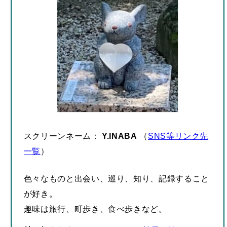
スクリーンネーム：
Y.INABA
（
SNS等リンク先
一覧
）
色々なものと出会い、巡り、知り、記録すること
が好き。
趣味は旅行、町歩き、食べ歩きなど。
特に好きなもの
：
しまねっこ
/
松屋
・
松のや
興味のあること
：
ご当地グルメ
・ご当地イベン