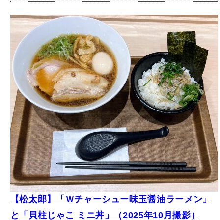
【松太郎】「Ｗチャーシュー味玉醤油ラーメン」
と「貝柱じゃこ ミニ丼」（2025年10月撮影）
【東京都新宿区/新宿小滝橋通り店】