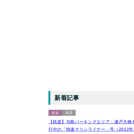
新着記事
鉄道
風景
【鉄道】与島パーキングエリア：瀬戸大橋
行中の「快速マリンライナー」号（2022年