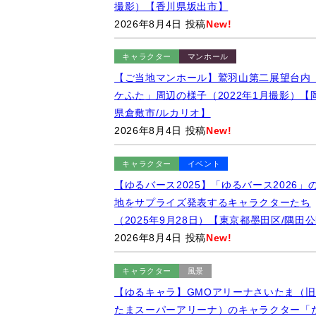
撮影）【香川県坂出市】
2026年8月4日 投稿
New!
キャラクター
マンホール
【ご当地マンホール】鷲羽山第二展望台内
ケふた」周辺の様子（2022年1月撮影）【
県倉敷市/ルカリオ】
2026年8月4日 投稿
New!
キャラクター
イベント
【ゆるバース2025】「ゆるバース2026」
地をサプライズ発表するキャラクターたち
（2025年9月28日）【東京都墨田区/隅田
2026年8月4日 投稿
New!
キャラクター
風景
【ゆるキャラ】GMOアリーナさいたま（旧
たまスーパーアリーナ）のキャラクター「