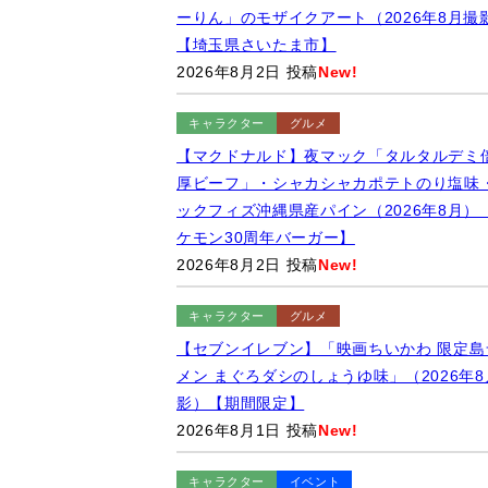
ーりん」のモザイクアート（2026年8月撮
【埼玉県さいたま市】
2026年8月2日 投稿
New!
キャラクター
グルメ
【マクドナルド】夜マック「タルタルデミ
厚ビーフ」・シャカシャカポテトのり塩味
ックフィズ沖縄県産パイン（2026年8月）
ケモン30周年バーガー】
2026年8月2日 投稿
New!
キャラクター
グルメ
【セブンイレブン】「映画ちいかわ 限定島
メン まぐろダシのしょうゆ味」（2026年8
影）【期間限定】
2026年8月1日 投稿
New!
キャラクター
イベント