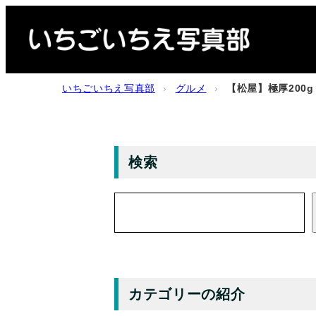
内
容
を
ス
いちごいちえ写真部
›
グルメ
›
【松屋】極厚200
キ
ッ
プ
検索
検
索
カテゴリーの紹介