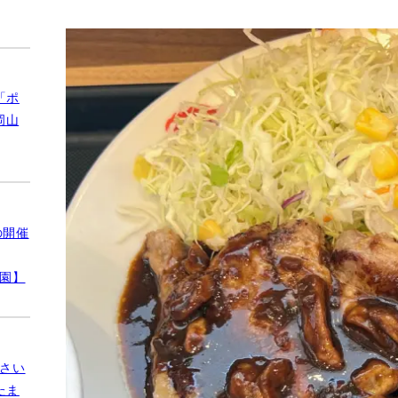
「ポ
岡山
の開催
公園】
さい
たま