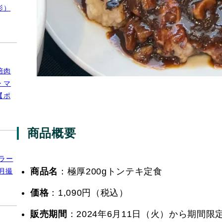
影）
倍肉
・マ
【ポ
商品概要
ラー
商品名
：​極厚200gトンテキ定食
月撮
価格
：​1,090円（税込）
販売期間
：​2024年6月11日（火）から期間限