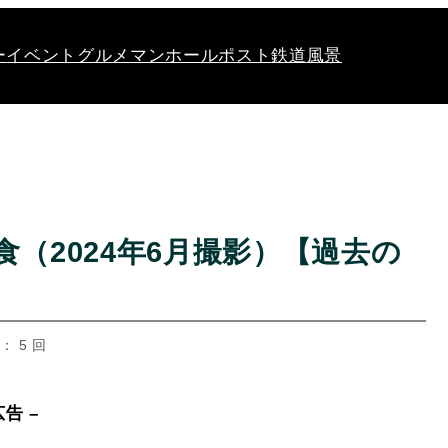
ー
イベント
グルメ
マンホール
ポスト
鉄道
風景
食（2024年6月撮影）【過去の
： 5 回
広告 –