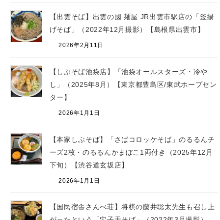
【出雲そば】出雲の國 麺屋 JR出雲市駅店の「釜揚
げそば」（2022年12月撮影）【島根県出雲市】
2026年2月11日
【しぶそば池袋店】「池袋オールスターズ・冷や
し」（2025年8月）【東京都豊島区/東武ホープセン
ター】
2026年1月1日
【本家しぶそば】「さばコロッケそば」のるるんチ
ーズ2枚・のるるんかまぼこ1両付き（2025年12月
下旬）【渋谷道玄坂店】
2026年1月1日
【国民宿舎さんべ荘】将棋の藤井聡太先生も召し上
がったという「穴子天そば」（2022年3月撮影）