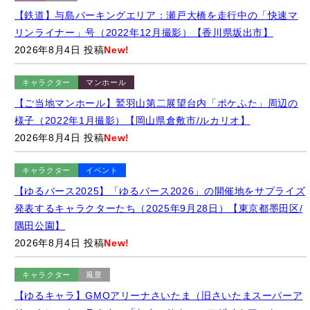
【鉄道】与島パーキングエリア：瀬戸大橋を走行中の「快速マ
リンライナー」号（2022年12月撮影）【香川県坂出市】
2026年8月4日 投稿
New!
キャラクター
マンホール
【ご当地マンホール】鷲羽山第二展望台内「ポケふた」周辺の
様子（2022年1月撮影）【岡山県倉敷市/ルカリオ】
2026年8月4日 投稿
New!
キャラクター
イベント
【ゆるバース2025】「ゆるバース2026」の開催地をサプライズ
発表するキャラクターたち（2025年9月28日）【東京都墨田区/
隅田公園】
2026年8月4日 投稿
New!
キャラクター
風景
【ゆるキャラ】GMOアリーナさいたま（旧さいたまスーパーア
リーナ）のキャラクター「たまーりん」のモザイクアート