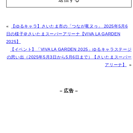
A
«
【ゆるキャラ】さいたま市の「つなが竜ヌゥ」 2025年5月6
l
日の様子＠さいたまスーパーアリーナ【VIVA LA GARDEN
t
2025】
e
【イベント】「VIVA LA GARDEN 2025」ゆるキャラステージ
r
の思い出（2025年5月3日から5月6日まで）【さいたまスーパー
n
アリーナ】
»
a
t
– 広告 –
i
v
e
: