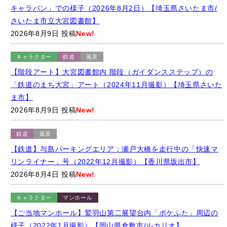
さいたま市立大宮図書館】
2026年8月9日 投稿
New!
キャラクター
鉄道
風景
【階段アート】大宮図書館内 階段（ガイダンスステップ）の
「鉄道のまち大宮」アート（2024年11月撮影）【埼玉県さいた
ま市】
2026年8月9日 投稿
New!
鉄道
風景
【鉄道】与島パーキングエリア：瀬戸大橋を走行中の「快速マ
リンライナー」号（2022年12月撮影）【香川県坂出市】
2026年8月4日 投稿
New!
キャラクター
マンホール
【ご当地マンホール】鷲羽山第二展望台内「ポケふた」周辺の
様子（2022年1月撮影）【岡山県倉敷市/ルカリオ】
2026年8月4日 投稿
New!