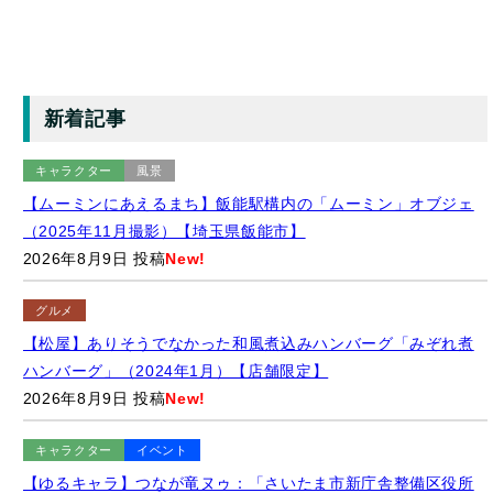
新着記事
キャラクター
風景
【ムーミンにあえるまち】飯能駅構内の「ムーミン」オブジェ
（2025年11月撮影）【埼玉県飯能市】
2026年8月9日 投稿
New!
グルメ
【松屋】ありそうでなかった和風煮込みハンバーグ「みぞれ煮
ハンバーグ」（2024年1月）【店舗限定】
2026年8月9日 投稿
New!
キャラクター
イベント
【ゆるキャラ】つなが竜ヌゥ：「さいたま市新庁舎整備区役所
キャラバン」での様子（2026年8月2日）【埼玉県さいたま市/