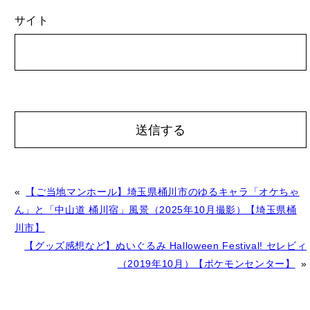
サイト
A
«
【ご当地マンホール】埼玉県桶川市のゆるキャラ「オケちゃ
l
ん」と「中山道 桶川宿」風景（2025年10月撮影）【埼玉県桶
t
川市】
e
【グッズ感想など】ぬいぐるみ Halloween Festival! セレビィ
r
（2019年10月）【ポケモンセンター】
»
n
a
t
– 広告 –