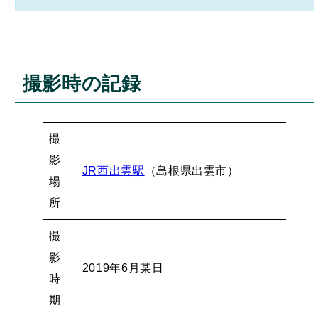
撮影時の記録
撮
影
JR西出雲駅
（島根県出雲市）
場
所
撮
影
2019年6月某日
時
期