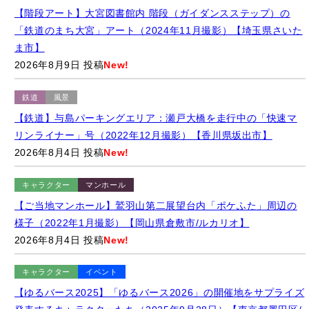
【階段アート】大宮図書館内 階段（ガイダンスステップ）の
「鉄道のまち大宮」アート（2024年11月撮影）【埼玉県さいた
ま市】
2026年8月9日 投稿
New!
鉄道
風景
【鉄道】与島パーキングエリア：瀬戸大橋を走行中の「快速マ
リンライナー」号（2022年12月撮影）【香川県坂出市】
2026年8月4日 投稿
New!
キャラクター
マンホール
【ご当地マンホール】鷲羽山第二展望台内「ポケふた」周辺の
様子（2022年1月撮影）【岡山県倉敷市/ルカリオ】
2026年8月4日 投稿
New!
キャラクター
イベント
【ゆるバース2025】「ゆるバース2026」の開催地をサプライズ