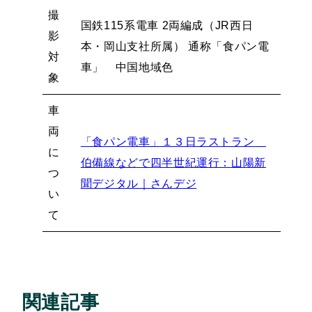
撮
国鉄115系電車 2両編成（JR西日
影
本・岡山支社所属） 通称「食パン電
対
車」 中国地域色
象
車
両
「食パン電車」１３日ラストラン
に
伯備線などで四半世紀運行：山陽新
つ
聞デジタル｜さんデジ
い
て
関連記事