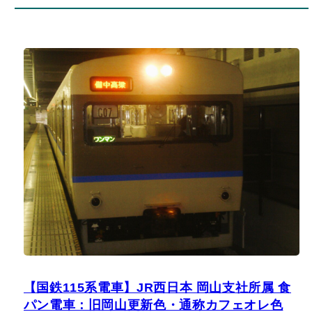
【国鉄115系電車】JR西日本 岡山支社所属 食
パン電車：旧岡山更新色・通称カフェオレ色