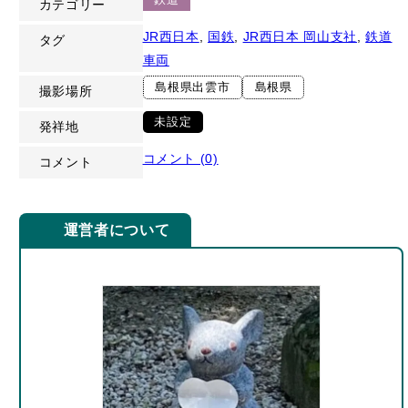
カテゴリー
JR西日本
, 
国鉄
, 
JR西日本 岡山支社
, 
鉄道
タグ
車両
島根県出雲市
島根県
撮影場所
未設定
発祥地
コメント (0)
コメント
運営者について