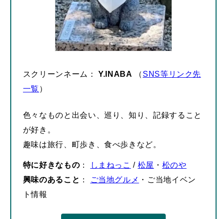
スクリーンネーム：
Y.INABA
（
SNS等リンク先
一覧
）
色々なものと出会い、巡り、知り、記録すること
が好き。
趣味は旅行、町歩き、食べ歩きなど。
特に好きなもの
：
しまねっこ
/
松屋
・
松のや
興味のあること
：
ご当地グルメ
・ご当地イベン
ト情報