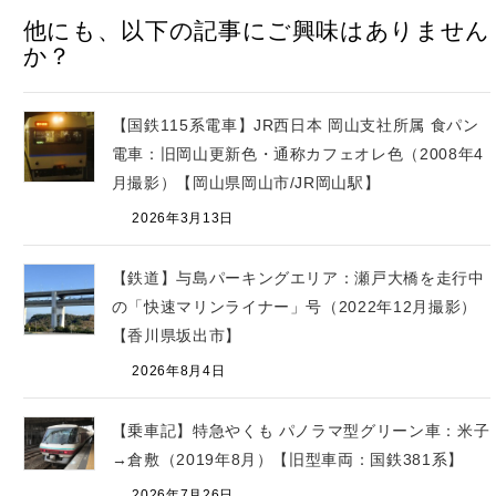
他にも、以下の記事にご興味はありません
か？
【国鉄115系電車】JR西日本 岡山支社所属 食パン
電車：旧岡山更新色・通称カフェオレ色（2008年4
月撮影）【岡山県岡山市/JR岡山駅】
2026年3月13日
【鉄道】与島パーキングエリア：瀬戸大橋を走行中
の「快速マリンライナー」号（2022年12月撮影）
【香川県坂出市】
2026年8月4日
【乗車記】特急やくも パノラマ型グリーン車：米子
→倉敷（2019年8月）【旧型車両：国鉄381系】
2026年7月26日