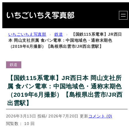
内
容
を
ス
いちごいちえ写真部
›
鉄道
›
【国鉄115系電車】JR西日
キ
本 岡山支社所属 食パン電車：中国地域色・通称末期色
（2019年6月撮影）【島根県出雲市/JR西出雲駅】
ッ
プ
鉄道
【国鉄115系電車】JR西日本 岡山支社所
属 食パン電車：中国地域色・通称末期色
（2019年6月撮影）【島根県出雲市/JR西
出雲駅】
2026年3月13日 投稿
/ 2026年7月20日 更新
コメント (0)
閲覧数： 10 回