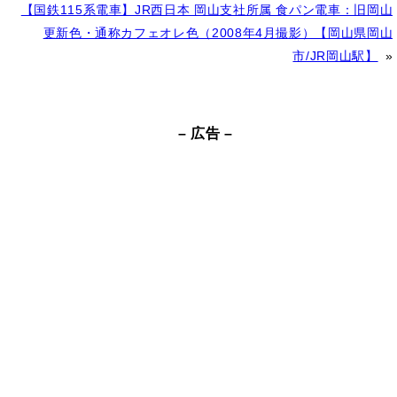
e
【国鉄115系電車】JR西日本 岡山支社所属 食パン電車：旧岡山
r
更新色・通称カフェオレ色（2008年4月撮影）【岡山県岡山
n
市/JR岡山駅】
»
a
t
– 広告 –
i
v
e
: