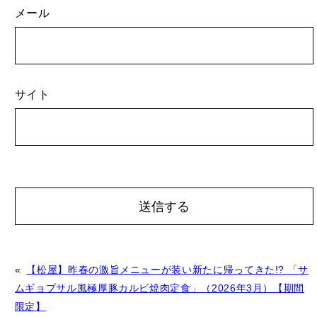
メール
サイト
A
«
【松屋】昨春の激旨メニューが装い新たに帰ってきた!? 「サ
l
ムギョプサル風極厚豚カルビ焼肉定食」（2026年3月）【期間
t
限定】