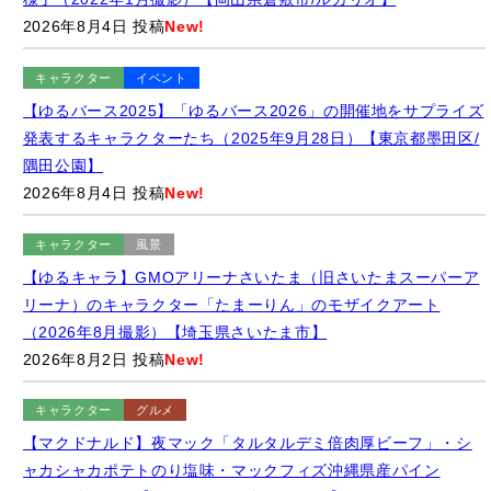
2026年8月4日 投稿
New!
キャラクター
イベント
【ゆるバース2025】「ゆるバース2026」の開催地をサプライズ
発表するキャラクターたち（2025年9月28日）【東京都墨田区/
隅田公園】
2026年8月4日 投稿
New!
キャラクター
風景
【ゆるキャラ】GMOアリーナさいたま（旧さいたまスーパーア
リーナ）のキャラクター「たまーりん」のモザイクアート
（2026年8月撮影）【埼玉県さいたま市】
2026年8月2日 投稿
New!
キャラクター
グルメ
【マクドナルド】夜マック「タルタルデミ倍肉厚ビーフ」・シ
ャカシャカポテトのり塩味・マックフィズ沖縄県産パイン
（2026年8月）【ポケモン30周年バーガー】