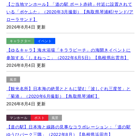
いる「ポケふた」（2020年3月撮影）【鳥取県琴浦町/サンド/ア
ローラサンド】
2026年8月4日 更新
キャラクター
イベント
【ゆるキャラ】海水浴場「キララビーチ」の海開きイベントに
参加する「しまねっこ」（2022年6月5日）【島根県出雲市】
2026年8月4日 更新
風景
【観光名所】日本海の絶景とともに望む「波しぐれ三度笠」と
「菊港」（2020年6月撮影）【鳥取県琴浦町】
2026年8月4日 更新
マンホール
ポスト
風景
【道の駅】日本海と線路の見事なコラボレーション：「道の駅
ゆうひパーク三隅」（2022年8月）【島根県浜田市】
2026年8月4日 更新