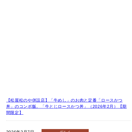
松のや
2026年2月6日
詳しく知りたい
東京都
2026年2月7日
グルメ
【松屋】具材の有効活用！？「黒毛和牛キムカル丼」（2026年
2月）【期間限定】
2026年2月7日
グルメ
【松屋松のや併設店】「牛めし」のお肉と定番「ロースかつ
丼」のコンボ飯。「牛とじロースかつ丼」（2026年2月）【期
間限定】
2026年2月7日
グルメ