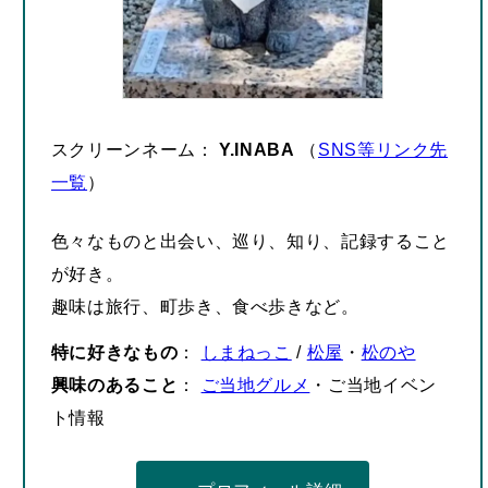
スクリーンネーム：
Y.INABA
（
SNS等リンク先
一覧
）
色々なものと出会い、巡り、知り、記録すること
が好き。
趣味は旅行、町歩き、食べ歩きなど。
特に好きなもの
：
しまねっこ
/
松屋
・
松のや
興味のあること
：
ご当地グルメ
・ご当地イベン
ト情報
プロフィール詳細