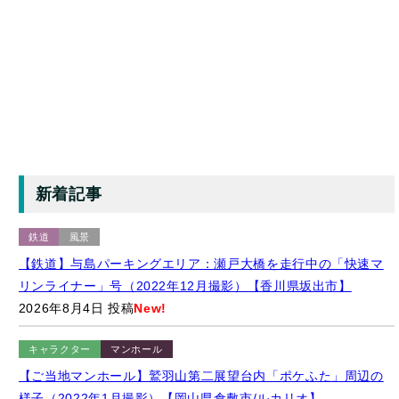
新着記事
鉄道
風景
【鉄道】与島パーキングエリア：瀬戸大橋を走行中の「快速マ
リンライナー」号（2022年12月撮影）【香川県坂出市】
2026年8月4日 投稿
New!
キャラクター
マンホール
【ご当地マンホール】鷲羽山第二展望台内「ポケふた」周辺の
様子（2022年1月撮影）【岡山県倉敷市/ルカリオ】