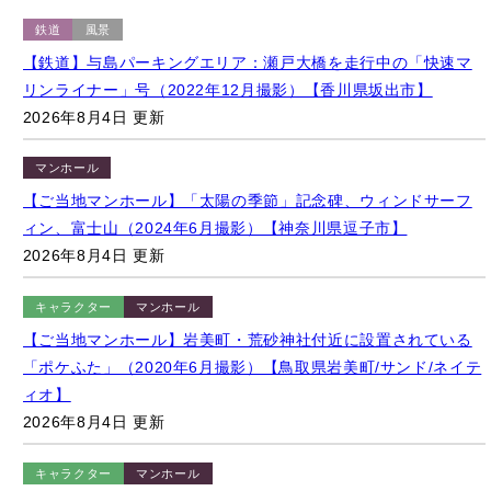
鉄道
風景
【鉄道】与島パーキングエリア：瀬戸大橋を走行中の「快速マ
リンライナー」号（2022年12月撮影）【香川県坂出市】
2026年8月4日 更新
マンホール
【ご当地マンホール】「太陽の季節」記念碑、ウィンドサーフ
ィン、富士山（2024年6月撮影）【神奈川県逗子市】
2026年8月4日 更新
キャラクター
マンホール
【ご当地マンホール】岩美町・荒砂神社付近に設置されている
「ポケふた」（2020年6月撮影）【鳥取県岩美町/サンド/ネイテ
ィオ】
2026年8月4日 更新
キャラクター
マンホール
【ご当地マンホール】「道の駅 ポート赤碕」付近に設置されて