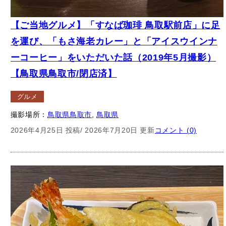
【ご当地グルメ】「すなば珈琲 鳥取駅前店」に足
を運び、「もさ海老カレー」と「アイスウインナ
ーコーヒー」をいただいた話（2019年5月撮影）
【鳥取県鳥取市/閉店済】
グルメ
撮影場所：
鳥取県鳥取市
, 
鳥取県
2026年4月25日 投稿
/ 2026年7月20日 更新
コメント (0)