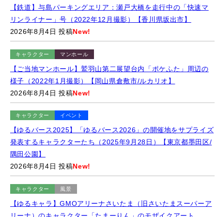
リンライナー」号（2022年12月撮影）【香川県坂出市】
2026年8月4日 投稿
New!
キャラクター
マンホール
【ご当地マンホール】鷲羽山第二展望台内「ポケふた」周辺の
様子（2022年1月撮影）【岡山県倉敷市/ルカリオ】
2026年8月4日 投稿
New!
キャラクター
イベント
【ゆるバース2025】「ゆるバース2026」の開催地をサプライズ
発表するキャラクターたち（2025年9月28日）【東京都墨田区/
隅田公園】
2026年8月4日 投稿
New!
キャラクター
風景
【ゆるキャラ】GMOアリーナさいたま（旧さいたまスーパーア
リーナ）のキャラクター「たまーりん」のモザイクアート
（2026年8月撮影）【埼玉県さいたま市】