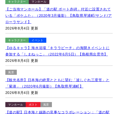
【ご当地マンホール】「道の駅 ポート赤碕」付近に設置されて
いる「ポケふた」（2020年3月撮影）【鳥取県琴浦町/サンド/ア
ローラサンド】
2026年8月4日 更新
キャラクター
イベント
【ゆるキャラ】海水浴場「キララビーチ」の海開きイベントに
参加する「しまねっこ」（2022年6月5日）【島根県出雲市】
2026年8月4日 更新
風景
【観光名所】日本海の絶景とともに望む「波しぐれ三度笠」と
「菊港」（2020年6月撮影）【鳥取県琴浦町】
2026年8月4日 更新
マンホール
ポスト
風景
【道の駅】日本海と線路の見事なコラボレーション：「道の駅
ゆうひパーク三隅」（2022年8月）【島根県浜田市】