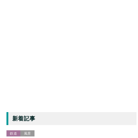
新着記事
鉄道
風景
【鉄道】与島パーキングエリア：瀬戸大橋を走行中の「快速マ