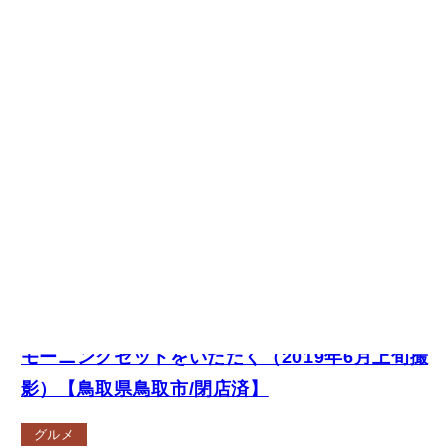
【ご当地グルメ】「すなば珈琲 鳥取駅前店」にて
モーニングセットをいただく（2019年6月上旬撮
影）【鳥取県鳥取市/閉店済】
グルメ
撮影場所：
鳥取県鳥取市
, 
鳥取県