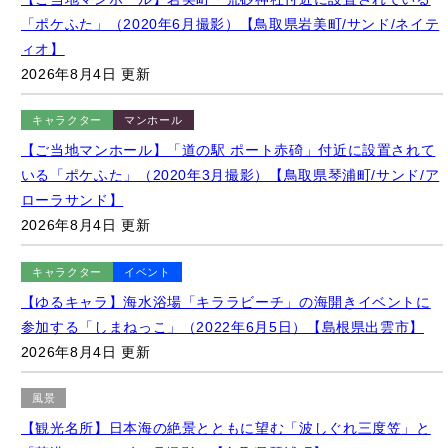
キャラクター
マンホール
【ご当地マンホール】「道の駅 ポート赤碕」付近に設置されて
いる「ポケふた」（2020年3月撮影）【鳥取県琴浦町/サンド/ア
ローラサンド】
2026年8月4日 更新
キャラクター
イベント
【ゆるキャラ】海水浴場「キララビーチ」の海開きイベントに
参加する「しまねっこ」（2022年6月5日）【島根県出雲市】
2026年8月4日 更新
風景
【観光名所】日本海の絶景とともに望む「波しぐれ三度笠」と
「菊港」（2020年6月撮影）【鳥取県琴浦町】
2026年8月4日 更新
マンホール
ポスト
風景