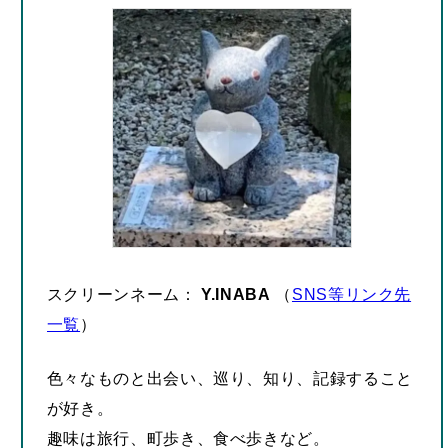
スクリーンネーム：
Y.INABA
（
SNS等リンク先
一覧
）
色々なものと出会い、巡り、知り、記録すること
が好き。
趣味は旅行、町歩き、食べ歩きなど。
特に好きなもの
：
しまねっこ
/
松屋
・
松のや
興味のあること
：
ご当地グルメ
・ご当地イベン