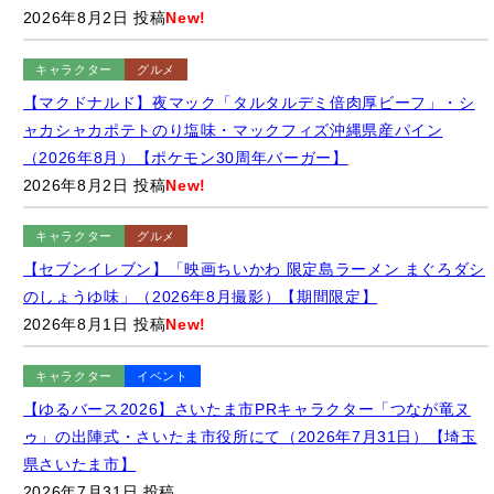
【マクドナルド】夜マック「タルタルデミ倍肉厚ビーフ」・シ
ャカシャカポテトのり塩味・マックフィズ沖縄県産パイン
（2026年8月）【ポケモン30周年バーガー】
2026年8月2日 投稿
New!
キャラクター
グルメ
【セブンイレブン】「映画ちいかわ 限定島ラーメン まぐろダシ
のしょうゆ味」（2026年8月撮影）【期間限定】
2026年8月1日 投稿
New!
キャラクター
イベント
【ゆるバース2026】さいたま市PRキャラクター「つなが竜ヌ
ゥ」の出陣式・さいたま市役所にて（2026年7月31日）【埼玉
県さいたま市】
2026年7月31日 投稿
キャラクター
グルメ
【セブンイレブン】東京都東村山市のご当地グルメ「東村山黒