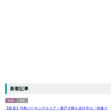
新着記事
鉄道
風景
【鉄道】与島パーキングエリア：瀬戸大橋を走行中の「快速マ
リンライナー」号（2022年12月撮影）【香川県坂出市】
2026年8月4日 投稿
New!
キャラクター
マンホール