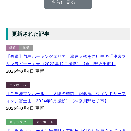
更新された記事
鉄道
風景
【鉄道】与島パーキングエリア：瀬戸大橋を走行中の「快速マ
リンライナー」号（2022年12月撮影）【香川県坂出市】
2026年8月4日 更新
マンホール
【ご当地マンホール】「太陽の季節」記念碑、ウィンドサーフ
ィン、富士山（2024年6月撮影）【神奈川県逗子市】
2026年8月4日 更新
キャラクター
マンホール
【ご当地マンホール】岩美町・荒砂神社付近に設置されている
「ポケふた」（2020年6月撮影）【鳥取県岩美町/サンド/ネイテ
ィオ】
2026年8月4日 更新