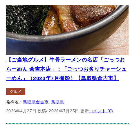
【ご当地グルメ】牛骨ラーメンの名店「ごっつお
らーめん 倉吉本店」：「ごっつお炙りチャーシュ
ーめん」（2020年7月撮影）【鳥取県倉吉市】
グルメ
発祥地：
鳥取県倉吉市
, 
鳥取県
2026年4月27日 投稿
/ 2026年7月25日 更新
コメント (0)
– 広告 –