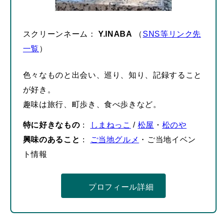
スクリーンネーム：
Y.INABA
（
SNS等リンク先
一覧
）
色々なものと出会い、巡り、知り、記録すること
が好き。
趣味は旅行、町歩き、食べ歩きなど。
特に好きなもの
：
しまねっこ
/
松屋
・
松のや
興味のあること
：
ご当地グルメ
・ご当地イベン
ト情報
プロフィール詳細
– 広告 –