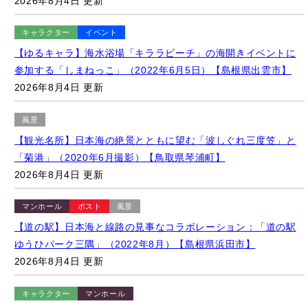
【ゆるキャラ】海水浴場「キララビーチ」の海開きイベントに
参加する「しまねっこ」（2022年6月5日）【島根県出雲市】
2026年8月4日 更新
風景
【観光名所】日本海の絶景とともに望む「波しぐれ三度笠」と
「菊港」（2020年6月撮影）【鳥取県琴浦町】
2026年8月4日 更新
マンホール
ポスト
風景
【道の駅】日本海と線路の見事なコラボレーション：「道の駅
ゆうひパーク三隅」（2022年8月）【島根県浜田市】
2026年8月4日 更新
キャラクター
マンホール
【ご当地マンホール】鷲羽山第二展望台内「ポケふた」周辺の
様子（2022年1月撮影）【岡山県倉敷市/ルカリオ】
2026年8月4日 更新