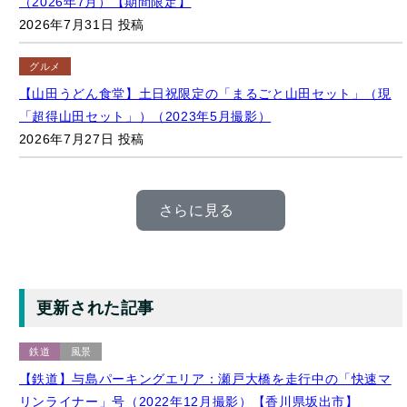
グルメ
【山田うどん食堂】土日祝限定の「まるごと山田セット」（現
「超得山田セット」）（2023年5月撮影）
2026年7月27日 投稿
さらに見る
更新された記事
鉄道
風景
【鉄道】与島パーキングエリア：瀬戸大橋を走行中の「快速マ
リンライナー」号（2022年12月撮影）【香川県坂出市】
2026年8月4日 更新
マンホール