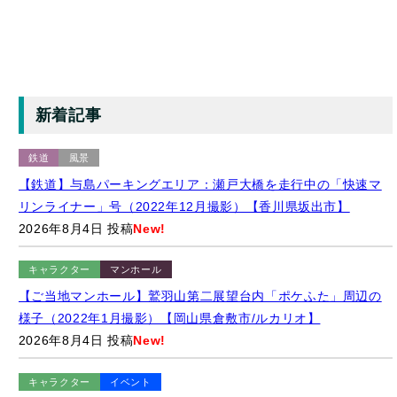
新着記事
鉄道
風景
【鉄道】与島パーキングエリア：瀬戸大橋を走行中の「快速マ
リンライナー」号（2022年12月撮影）【香川県坂出市】
2026年8月4日 投稿
New!
キャラクター
マンホール
【ご当地マンホール】鷲羽山第二展望台内「ポケふた」周辺の
様子（2022年1月撮影）【岡山県倉敷市/ルカリオ】
2026年8月4日 投稿
New!
キャラクター
イベント
【ゆるバース2025】「ゆるバース2026」の開催地をサプライズ
発表するキャラクターたち（2025年9月28日）【東京都墨田区/
隅田公園】