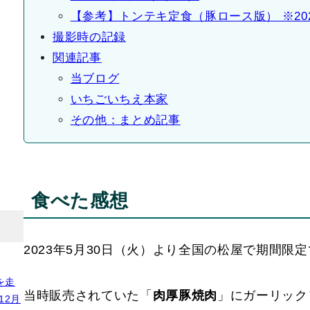
【参考】トンテキ定食（豚ロース版） ※202
撮影時の記録
関連記事
当ブログ
いちごいちえ本家
その他：まとめ記事
食べた感想
2023年5月30日（火）より全国の松屋で期間
を走
当時販売されていた「
肉厚豚焼肉
」にガーリック
12月