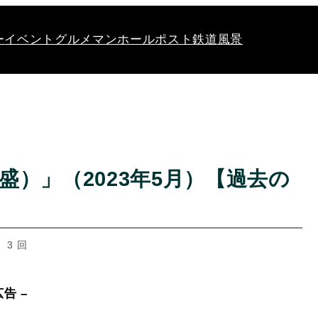
ー
イベント
グルメ
マンホール
ポスト
鉄道
風景
盛）」（2023年5月）【過去の
 3 回
広告 –