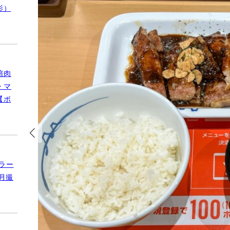
影）
倍肉
・マ
【ポ
ラー
月撮