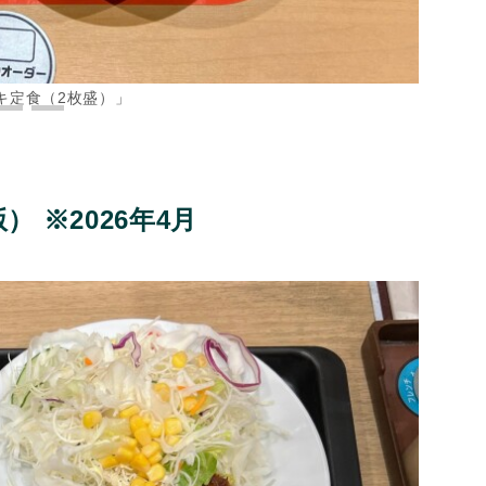
キ定食（2枚盛）」
 ※2026年4月