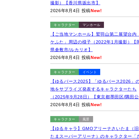
撮影）【香川県坂出市】
2026年8月4日 投稿
New!
キャラクター
マンホール
【ご当地マンホール】鷲羽山第二展望台内
ケふた」周辺の様子（2022年1月撮影）【
県倉敷市/ルカリオ】
2026年8月4日 投稿
New!
キャラクター
イベント
【ゆるバース2025】「ゆるバース2026」
地をサプライズ発表するキャラクターたち
（2025年9月28日）【東京都墨田区/隅田
2026年8月4日 投稿
New!
キャラクター
風景
【ゆるキャラ】GMOアリーナさいたま（旧
たまスーパーアリーナ）のキャラクター「