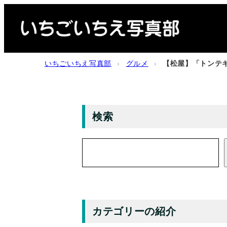
内
容
を
ス
いちごいちえ写真部
›
グルメ
›
【松屋】「トンテキ
キ
ッ
プ
検索
検
索
カテゴリーの紹介