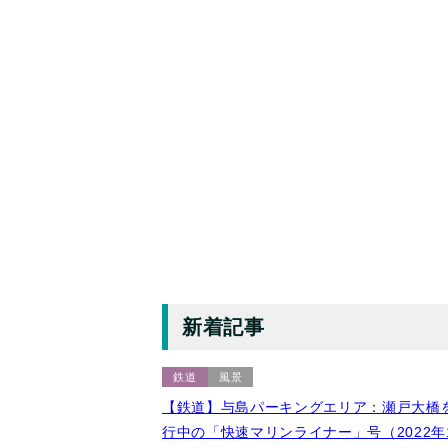
新着記事
鉄道
風景
【鉄道】与島パーキングエリア：瀬戸大橋
行中の「快速マリンライナー」号（2022年