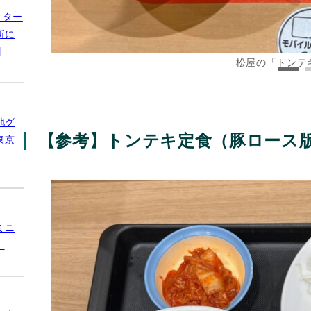
クター
所に
】
松屋の「トンテ
地グ
【参考】トンテキ定食（豚ロース版）
東京
ミニ
】