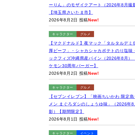
ーりん」のモザイクアート（2026年8月撮
【埼玉県さいたま市】
2026年8月2日 投稿
New!
キャラクター
グルメ
【マクドナルド】夜マック「タルタルデミ
厚ビーフ」・シャカシャカポテトのり塩味
ックフィズ沖縄県産パイン（2026年8月）
ケモン30周年バーガー】
2026年8月2日 投稿
New!
キャラクター
グルメ
【セブンイレブン】「映画ちいかわ 限定島
メン まぐろダシのしょうゆ味」（2026年8
影）【期間限定】
2026年8月1日 投稿
New!
キャラクター
イベント